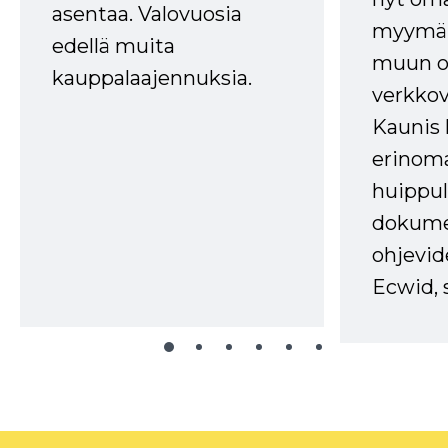
asentaa. Valovuosia
myymälä
edellä muita
muun oh
kauppalaajennuksia.
verkkov
Kaunis 
erinom
huippul
dokume
ohjevid
Ecwid, 