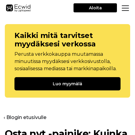
Aloita
Kaikki mitä tarvitset
myydäksesi verkossa
Perusta verkkokauppa muutamassa
minuutissa myydäksesi verkkosivustolla,
sosiaalisessa mediassa tai markkinapaikoilla.
Luo myymälä
‹ Blogin etusivulle
Osta nyt -painike: Kuinka