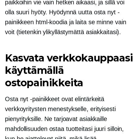
paikkoihin vie vain hetken aikaasi, ja sillä voi
olla suuri hyöty. Hyödynnä uutta osta nyt -
painikkeen html-koodia ja laita se minne vain
voit (tietenkin ylikyllästymättä asiakkaitasi).
Kasvata verkkokauppaasi
käyttämällä
ostopainikkeita
Osta nyt -painikkeet ovat elintärkeitä
verkkoyritysten menestykselle, erityisesti
pienyrityksille. Ne tarjoavat asiakkaille
mahdollisuuden ostaa tuotteitasi juuri silloin,
kun he ajattelevat niitä, mikä lisää