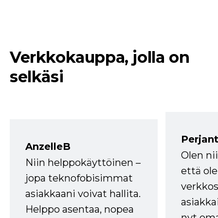
Verkkokauppa, jolla on
selkäsi
Perjant
AnzelleB
Olen ni
Niin helppokäyttöinen –
että ole
jopa teknofobisimmat
verkkos
asiakkaani voivat hallita.
asiakkai
Helppo asentaa, nopea
nyt om