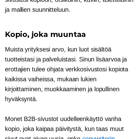
ja mallien suunnitteluun.
Kopio, joka muuntaa
Muista yrityksesi arvo, kun luot sisältöä
tuotteistasi ja palveluistasi. Sinun
lisäarvoa
ja
erottajien tulee ohjata verkkosivustosi kopiota
kaikissa vaiheissa, mukaan lukien
kirjoittaminen, muokkaaminen ja lopullinen
hyväksyntä.
Monet B2B-sivustot
uudelleenkäyttö
vanha
kopio, joka kaipaa päivitystä, kun taas muut
sivut ovat aivan uusia. onko
copywriterin