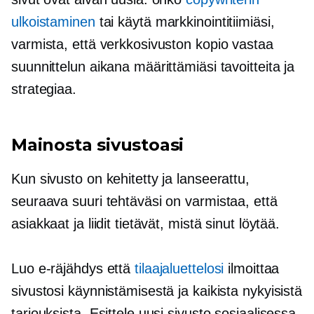
ulkoistaminen
tai käytä markkinointitiimiäsi,
varmista, että verkkosivuston kopio vastaa
suunnittelun aikana määrittämiäsi tavoitteita ja
strategiaa.
Mainosta sivustoasi
Kun sivusto on kehitetty ja lanseerattu,
seuraava suuri tehtäväsi on varmistaa, että
asiakkaat ja liidit tietävät, mistä sinut löytää.
Luo
e-räjähdys
että
tilaajaluettelosi
ilmoittaa
sivustosi käynnistämisestä ja kaikista nykyisistä
tarjouksista. Esittele uusi sivusto sosiaalisessa