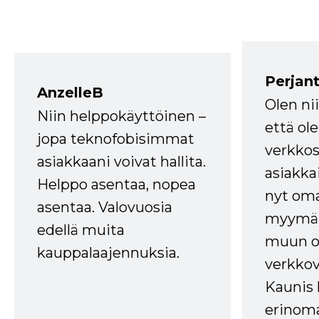
Perjant
AnzelleB
Olen ni
Niin helppokäyttöinen –
että ole
jopa teknofobisimmat
verkkos
asiakkaani voivat hallita.
asiakkai
Helppo asentaa, nopea
nyt om
asentaa. Valovuosia
myymälä
edellä muita
muun oh
kauppalaajennuksia.
verkkov
Kaunis 
erinom