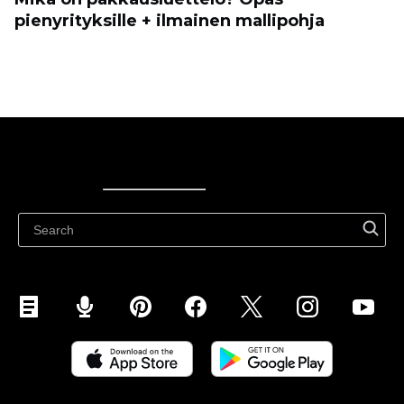
pienyrityksille + ilmainen mallipohja
Ecwid
Ecwid
Ecwidi ajaveeb
Abikeskus