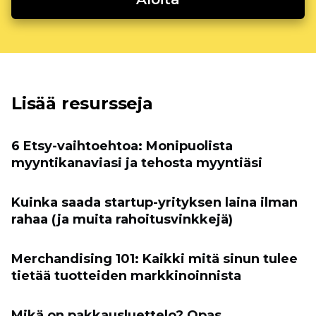
Lisää resursseja
6 Etsy-vaihtoehtoa: Monipuolista
myyntikanaviasi ja tehosta myyntiäsi
Kuinka saada startup-yrityksen laina ilman
rahaa (ja muita rahoitusvinkkejä)
Merchandising 101: Kaikki mitä sinun tulee
tietää tuotteiden markkinoinnista
Mikä on pakkausluettelo? Opas