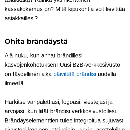
kassakokemus on? Mitä kipukohtia voit lievittää
asiakkaillesi?
Ohita brändäystä
Älä nuku, kun annat brändillesi
kasvojenkohotuksen! Uusi B2B-verkkosivusto
on täydellinen aika
päivittää brändisi
uudella
ilmeellä.
Harkitse väripalettiasi, logoasi, viestejäsi ja
arvojasi, kun liität brändisi verkkosivustollesi.
Brändäyselementtien tulee integroitua sujuvasti
sivustosi kopioon, otsikoihin, kuviin, asetteluihin