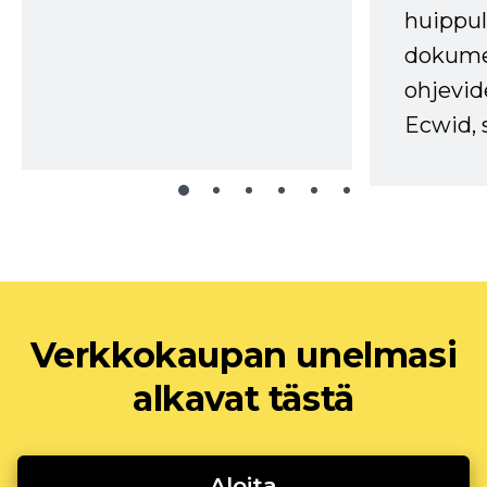
huippul
dokume
ohjevid
Ecwid, 
Verkkokaupan unelmasi
alkavat tästä
Aloita