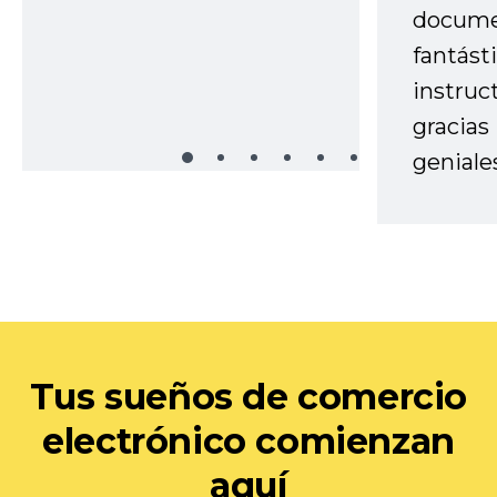
docume
fantást
instruc
gracias
geniale
Tus sueños de comercio
electrónico comienzan
aquí