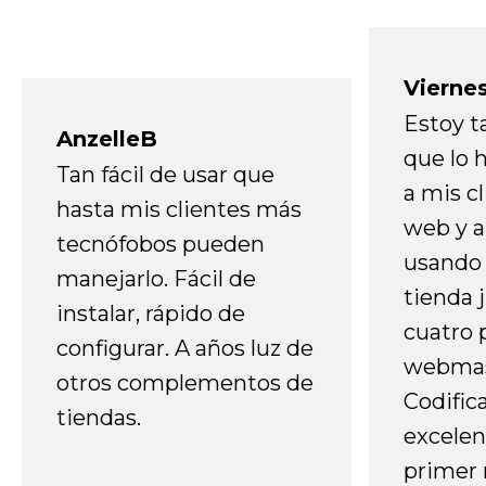
Vierne
Estoy t
AnzelleB
que lo
Tan fácil de usar que
a mis cl
hasta mis clientes más
web y a
tecnófobos pueden
usando 
manejarlo. Fácil de
tienda 
instalar, rápido de
cuatro 
configurar. A años luz de
webmas
otros complementos de
Codific
tiendas.
excelen
primer 