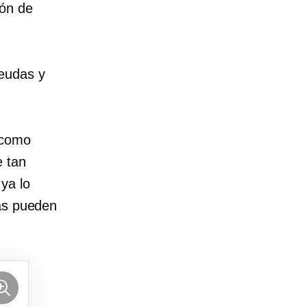
ión de
deudas y
 como
e tan
ya lo
nas pueden