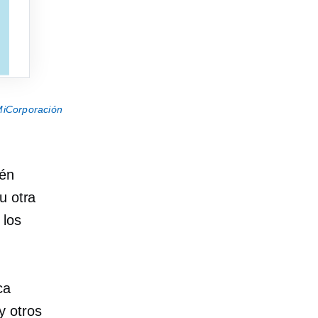
iCorporación
tén
u otra
 los
ca
y otros