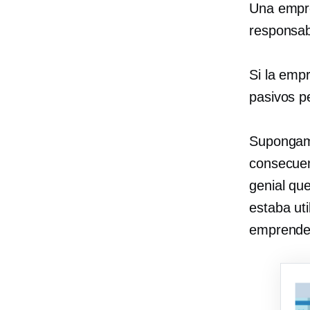
Una empre
responsab
Si la emp
pasivos p
Supongamo
consecuen
genial qu
estaba ut
emprender