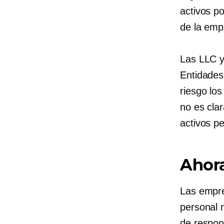
activos p
de la emp
Las LLC y
Entidades
riesgo los
no es cla
activos p
Ahora
Las empre
personal n
de respons