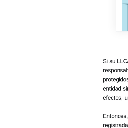
Si su LLC
responsab
protegido
entidad s
efectos, 
Entonces,
registrad