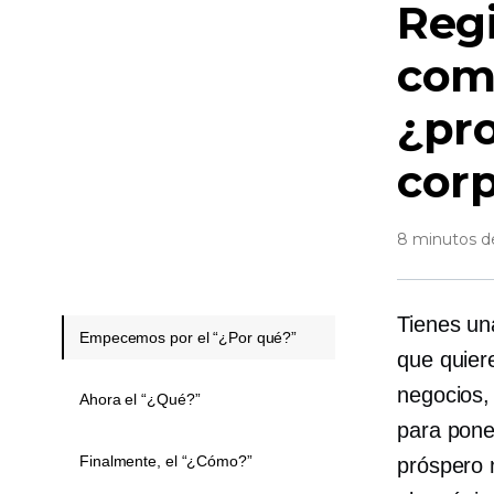
Regi
come
¿pro
cor
8 minutos de
Tienes un
Empecemos por el “¿Por qué?”
que quier
negocios,
Ahora el “¿Qué?”
para pone
Finalmente, el “¿Cómo?”
próspero 