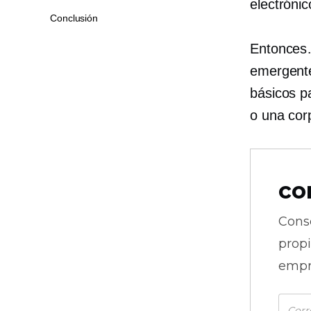
electrónic
Conclusión
Entonces…
emergente
básicos p
o una cor
co
Cons
prop
empr