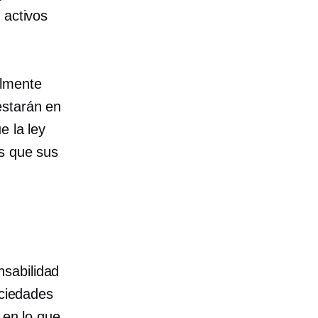
 activos
almente
estarán en
e la ley
as que sus
nsabilidad
ociedades
 en lo que