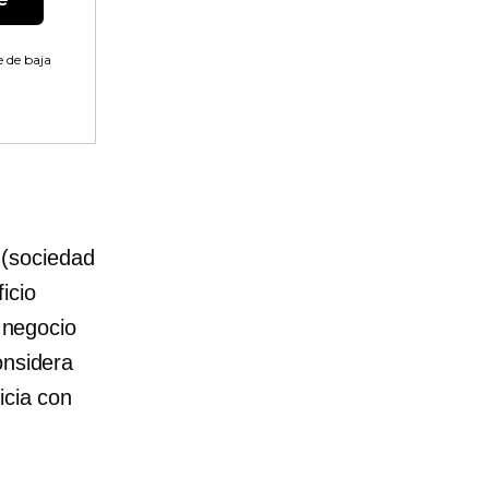
 de baja
(sociedad
icio
n negocio
onsidera
icia con