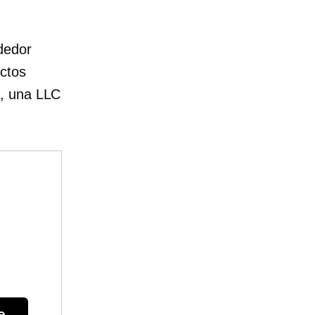
dedor
ectos
o, una LLC
e