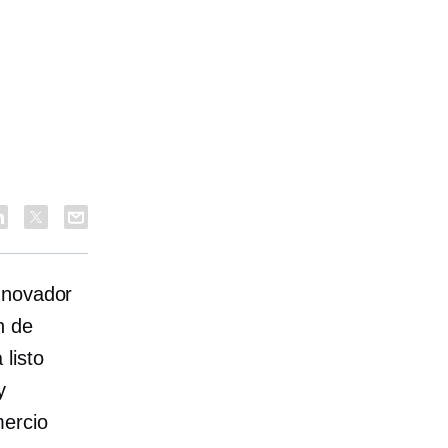
nnovador
n de
listo
y
ercio