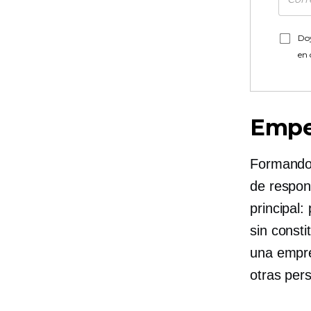
Doy
en
Empe
Formando
de respons
principal:
sin const
una empre
otras per