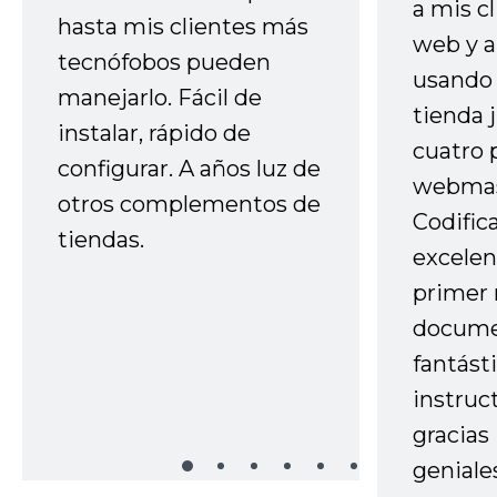
a mis cl
hasta mis clientes más
web y a
tecnófobos pueden
usando 
manejarlo. Fácil de
tienda 
instalar, rápido de
cuatro 
configurar. A años luz de
webmas
otros complementos de
Codific
tiendas.
excelen
primer 
docume
fantást
instruc
gracias
geniale