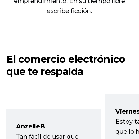
emprendimiento. En su tiempo libre
escribe ficción.
El comercio electrónico
que te respalda
Vierne
Estoy t
AnzelleB
que lo
Tan fácil de usar que