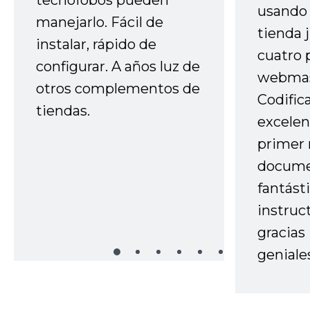
usando 
manejarlo. Fácil de
tienda 
instalar, rápido de
cuatro 
configurar. A años luz de
webmas
otros complementos de
Codific
tiendas.
excelen
primer 
docume
fantást
instruc
gracias
geniale