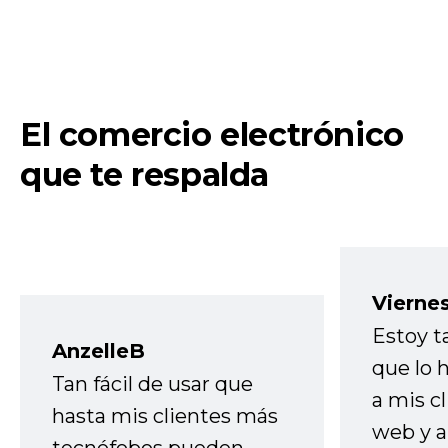
El comercio electrónico
que te respalda
Vierne
Estoy t
AnzelleB
que lo
Tan fácil de usar que
a mis cl
hasta mis clientes más
web y a
tecnófobos pueden