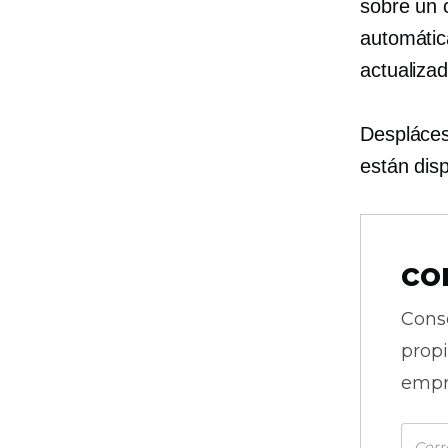
sobre un 
automátic
actualiza
Despláces
están dis
co
Cons
prop
empr