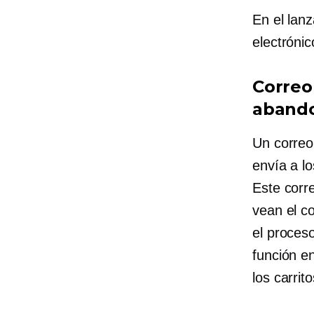
En el lan
electrónic
Correo 
aband
Un correo
envía a l
Este corre
vean el co
el proces
función e
los carri