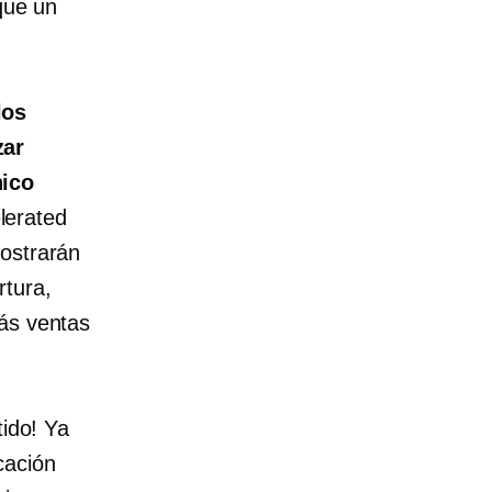
que un
los
zar
nico
lerated
mostrarán
tura,
más ventas
tido! Ya
cación