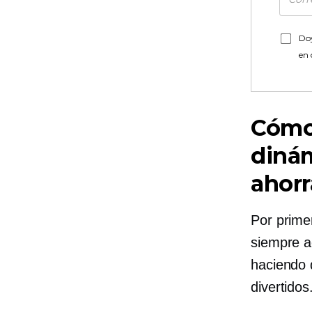
Doy
en
Cómo 
dinám
ahorr
Por prime
siempre a
haciendo q
divertidos