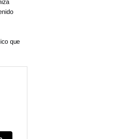
niza
enido
nico que
e