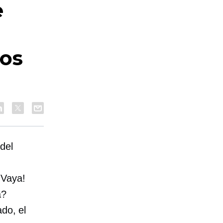
e
cos
del
¡Vaya!
a?
do, el