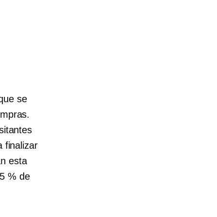
 que se
ompras.
sitantes
 finalizar
an esta
15 % de