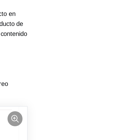
cto en
oducto de
l contenido
reo