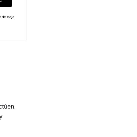
 de baja
ctúen,
y