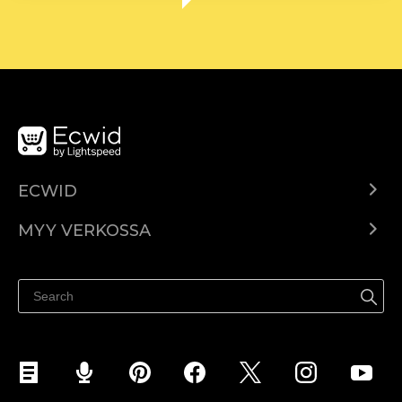
ECWID
Ecwid.com
MYY VERKOSSA
Hinnoittelu
Myy kaikkialla
Ohjekeskus
Myy Facebookissa
Myy Instagramissa