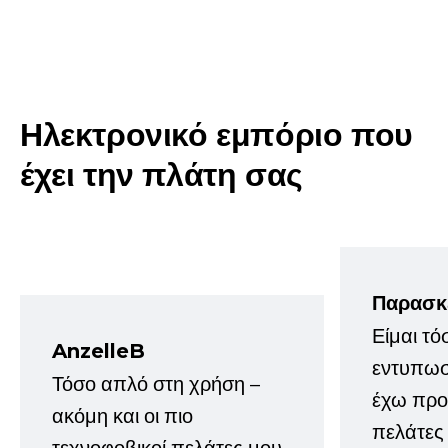
Ηλεκτρονικό εμπόριο που
έχει την πλάτη σας
Παρασκ
Είμαι τό
AnzelleB
εντυπωσ
Τόσο απλό στη χρήση –
έχω προτ
ακόμη και οι πιο
πελάτες
τεχνοφοβικοί πελάτες μου