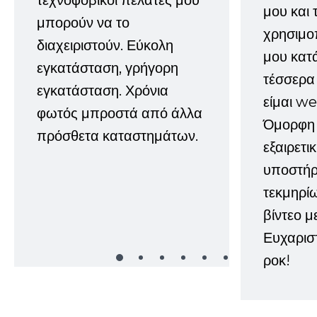
μου και 
μπορούν να το
χρησιμοπ
διαχειριστούν. Εύκολη
μου κατ
εγκατάσταση, γρήγορη
τέσσερα 
εγκατάσταση. Χρόνια
είμαι w
φωτός μπροστά από άλλα
Όμορφη 
πρόσθετα καταστημάτων.
εξαιρετι
υποστήρι
τεκμηρί
βίντεο μ
Ευχαρισ
ροκ!