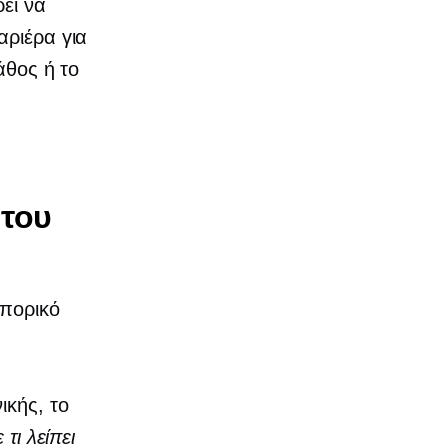
ρει να
αριέρα για
άθος ή το
ς
 του
μπορικό
ικής, το
τι λείπει