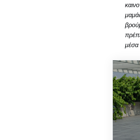
καινο
μαμά
βρούμ
πρέπε
μέσα 