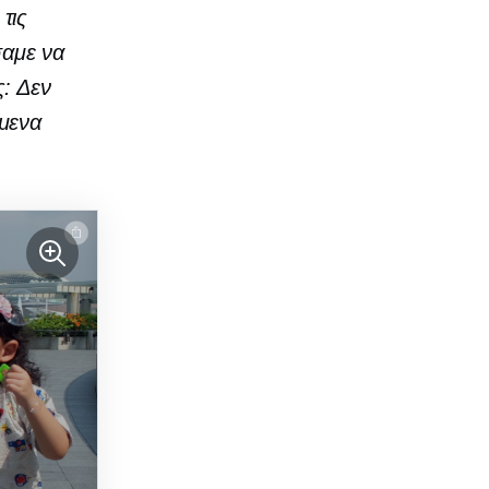
τις
σαμε να
ς: Δεν
ίμενα