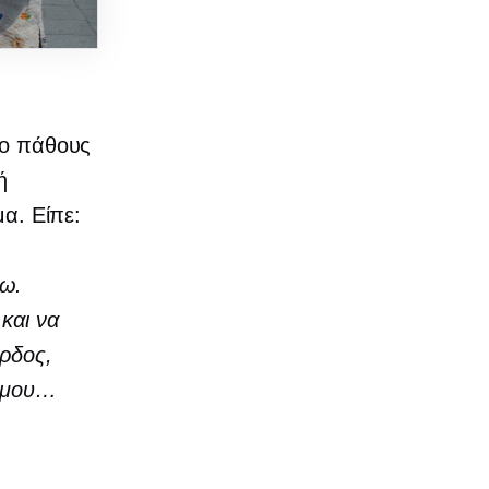
ργο πάθους
ή
μα. Είπε:
βω.
 και να
έρδος,
ο μου…