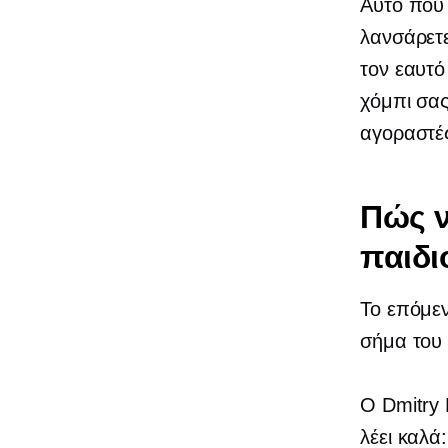
Αυτό που 
λανσάρετε
τον εαυτό
χόμπι σας
αγοραστέ
Πώς ν
παιδι
Το επόμεν
σήμα του
Ο Dmitry 
λέει καλά