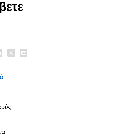
βετε
λά
κούς
να