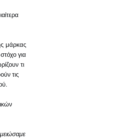
ιαίτερα
ής μάρκας
-στόχο για
ρίζουν τι
οούν τις
ού.
δικών
ημειώσαμε