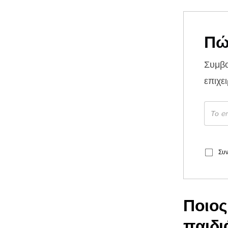
Πώ
Συμβ
επιχε
Συν
Ποιος
παιδι