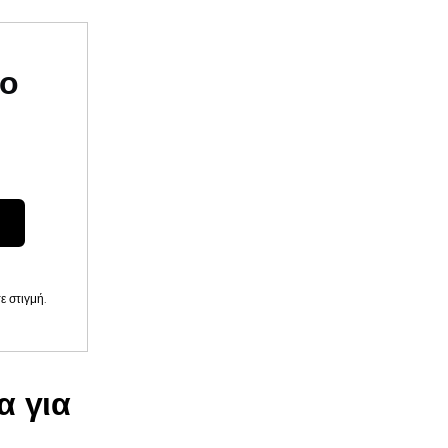
υο
 στιγμή.
α για