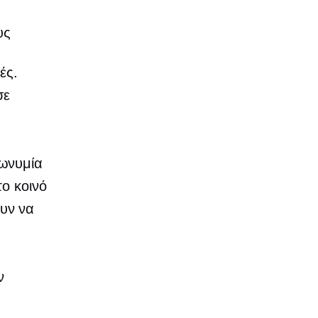
υς
ές.
σε
πωνυμία
ο κοινό
υν να
ν