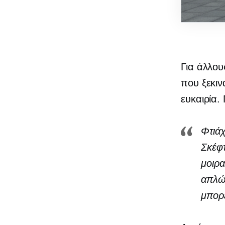
Για άλλου
που ξεκιν
ευκαιρία.
Φτιάχ
Σκέφτ
μοιρα
απλώ
μπορε