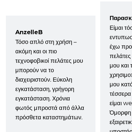
Παρασκ
Είμαι τό
AnzelleB
εντυπωσ
Τόσο απλό στη χρήση –
έχω προτ
ακόμη και οι πιο
πελάτες
τεχνοφοβικοί πελάτες μου
μου και 
μπορούν να το
χρησιμοπ
διαχειριστούν. Εύκολη
μου κατ
εγκατάσταση, γρήγορη
τέσσερα 
εγκατάσταση. Χρόνια
είμαι w
φωτός μπροστά από άλλα
Όμορφη 
πρόσθετα καταστημάτων.
εξαιρετι
υποστήρι