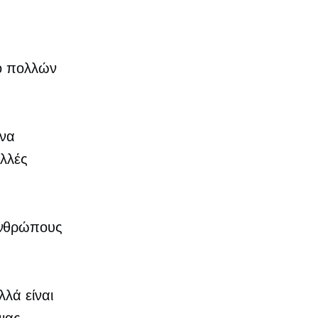
λό πολλών
 να
ολλές
ανθρώπους
λά είναι