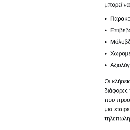
μπορεί να
Παρακο
Επιβεβ
Μόλυβδ
Χωρομέ
Αξιολό
Οι κλήσε
διάφορες 
που προσλ
μια εταιρ
τηλεπωλη