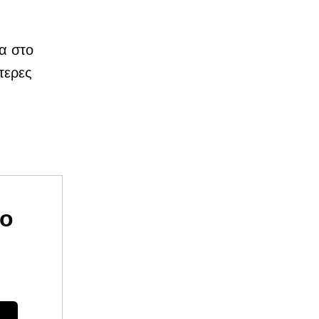
ία στο
τερες
υο