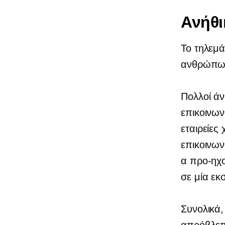
Ανήθι
Το τηλεμά
ανθρώπω
Πολλοί άν
επικοινων
εταιρείε
επικοινων
α
προ-ηχ
σε μία εκ
Συνολικά,