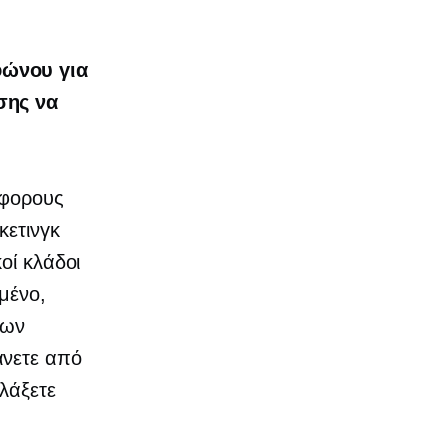
φώνου για
σης να
άφορους
κετινγκ
οί κλάδοι
μένο,
ιων
άνετε από
λλάξετε