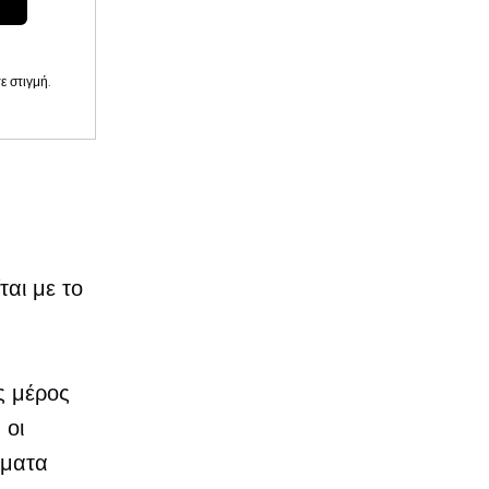
 στιγμή.
ται με το
ς μέρος
 οι
ύματα