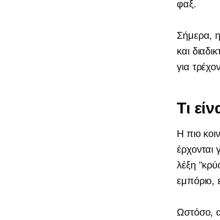
φαξ.
Σήμερα, η
και διαδι
για τρέχο
Τι εί
Η πιο κοι
έρχονται 
λέξη "κρύο
εμπόριο, 
Ωστόσο, α