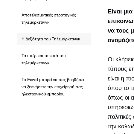
Είναι μι
Αποτελεσματικές στρατηγικές
επικοινω
τηλεμάρκετινγκ
να τους 
Η Δεξιότητα του Τηλεμάρκετινγκ
ονομάζετ
Τα υπέρ και τα κατά του
Οι κλήσει
τηλεμάρκετινγκ
τύπους επ
είναι η π
Το Ecwid μπορεί να σας βοηθήσει
να ξεκινήσετε την επιχείρησή σας
όπου το τ
ηλεκτρονικού εμπορίου
όπως οι α
υπηρεσιώ
πολιτικές
την καλωδ