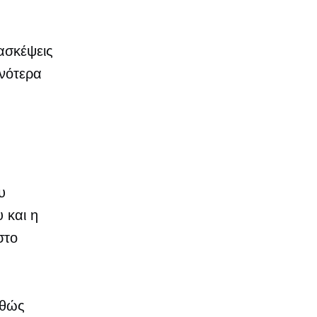
ασκέψεις
χνότερα
υ
 και η
στο
αθώς