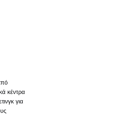
από
κά κέντρα
τινγκ για
ους