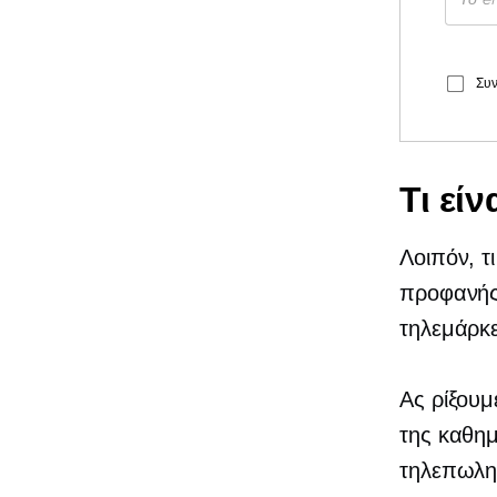
Συν
Τι εί
Λοιπόν, τ
προφανής,
τηλεμάρκε
Ας ρίξουμ
της καθημ
τηλεπωλητ