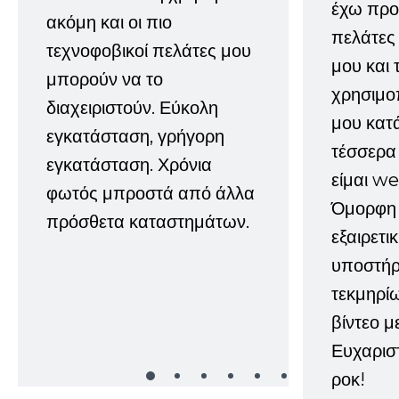
έχω προτ
ακόμη και οι πιο
πελάτες
τεχνοφοβικοί πελάτες μου
μου και 
μπορούν να το
χρησιμοπ
διαχειριστούν. Εύκολη
μου κατ
εγκατάσταση, γρήγορη
τέσσερα 
εγκατάσταση. Χρόνια
είμαι w
φωτός μπροστά από άλλα
Όμορφη 
πρόσθετα καταστημάτων.
εξαιρετι
υποστήρι
τεκμηρί
βίντεο μ
Ευχαρισ
ροκ!