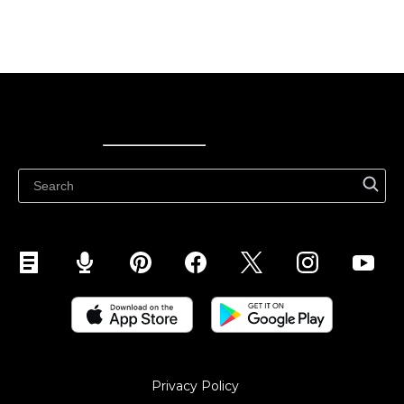
Ecwid
Ecwid
Ecwidi ajaveeb
Abikeskus
Privacy Policy