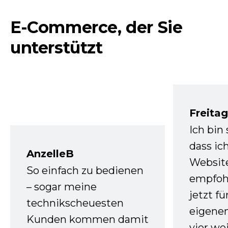
E-Commerce, der Sie
unterstützt
Freita
Ich bin
dass ic
AnzelleB
Websit
So einfach zu bedienen
empfoh
– sogar meine
jetzt f
technikscheuesten
eigenen
Kunden kommen damit
vier we