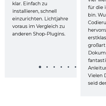
klar. Einfach zu
für die
installieren, schnell
bin. W
einzurichten. Lichtjahre
Codieru
voraus im Vergleich zu
hervor
anderen Shop-Plugins.
erstkla
großart
Dokume
fantast
Anleitu
Vielen 
seid d