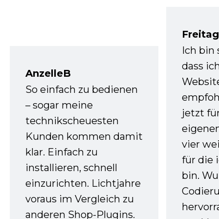
Freita
Ich bin
dass ic
AnzelleB
Websit
So einfach zu bedienen
empfoh
– sogar meine
jetzt f
technikscheuesten
eigenen
Kunden kommen damit
vier we
klar. Einfach zu
für die
installieren, schnell
bin. W
einzurichten. Lichtjahre
Codieru
voraus im Vergleich zu
hervor
anderen Shop-Plugins.