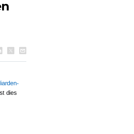
en
liarden-
st dies