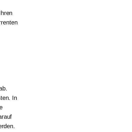
Ihren
rrenten
ab.
ten. In
e
arauf
werden.