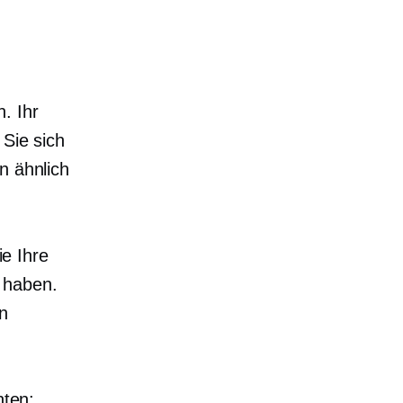
. Ihr
 Sie sich
n ähnlich
ie Ihre
 haben.
n
hten: