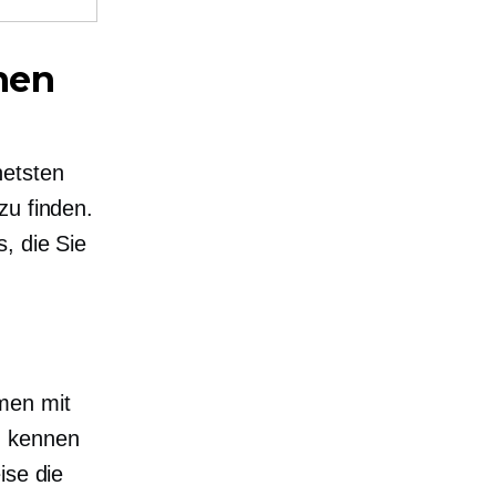
chen
netsten
zu finden.
, die Sie
men mit
u kennen
ise die