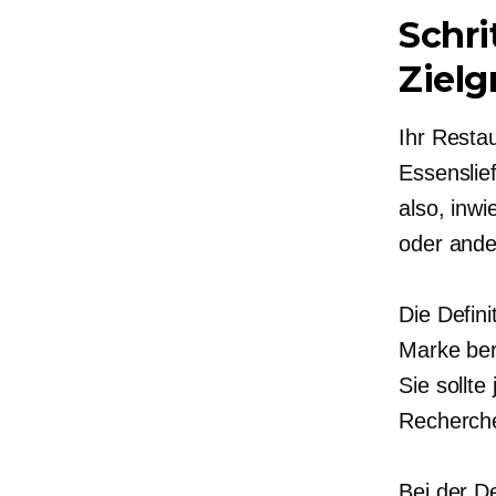
Schri
Ziel
Ihr Resta
Essenslief
also, inw
oder ande
Die Defini
Marke ber
Sie sollt
Recherche
Bei der De