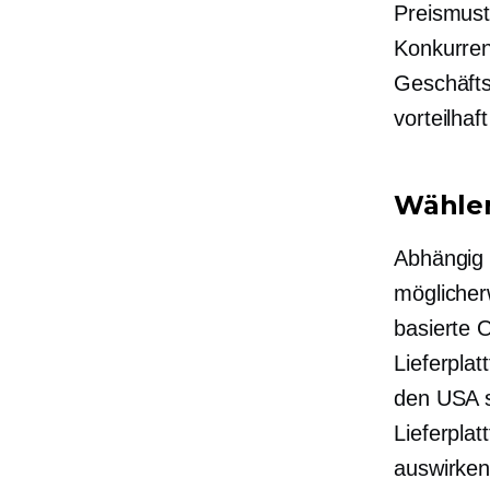
Preismust
Konkurrent
Geschäfts
vorteilhaf
Wählen
Abhängig 
möglicher
basierte 
Lieferplat
den USA s
Lieferplat
auswirken,