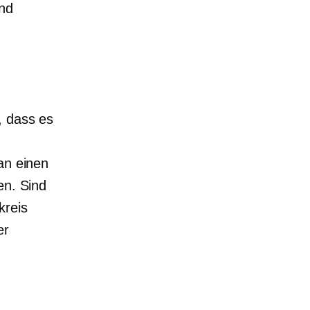
und
, dass es
an einen
en. Sind
reis
er