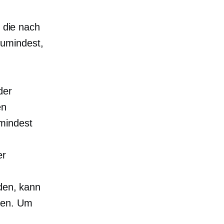
, die nach
Zumindest,
der
en
mindest
er
nden, kann
ben. Um