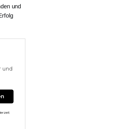
ünden und
Erfolg
r und
en
erzeit