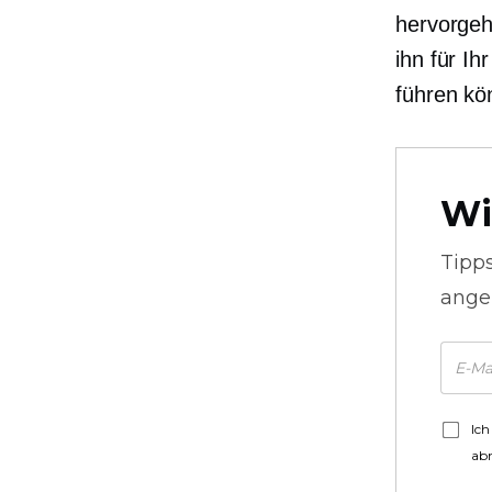
hervorgeh
ihn für I
führen kö
Wi
Tipp
ange
Ich
ab