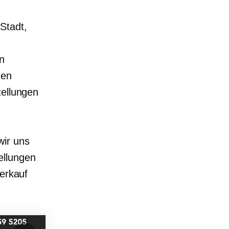
Stadt,
on
men
tellungen
wir uns
ellungen
Verkauf