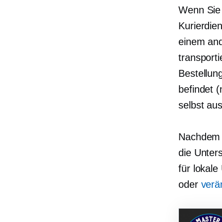
Wenn Sie 
Kurierdie
einem and
transporti
Bestellun
befindet 
selbst aus
Nachdem S
die Unter
für lokal
oder
verä