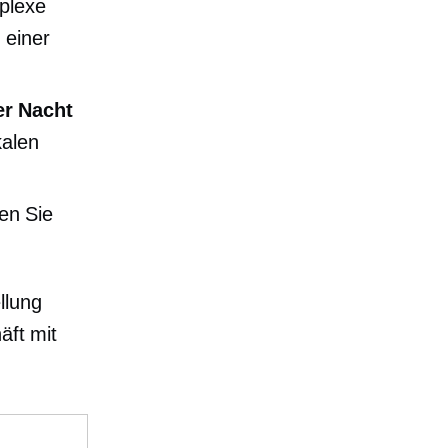
mplexe
 einer
er Nacht
kalen
en Sie
llung
äft mit