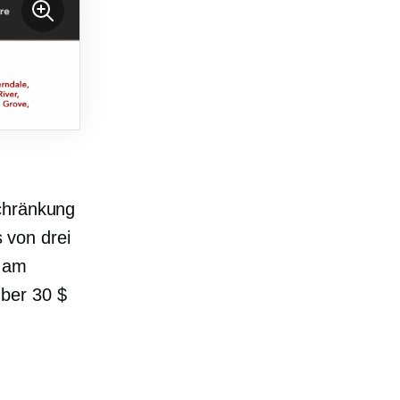
schränkung
s von drei
t am
ber 30 $