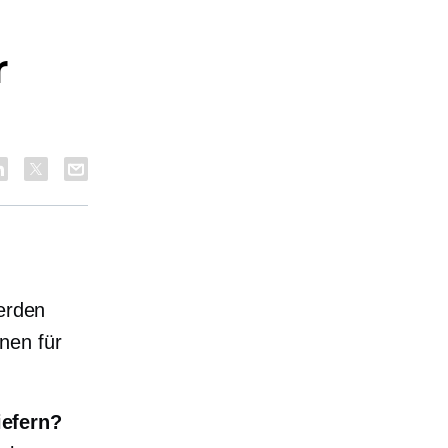
r
werden
nen für
iefern?