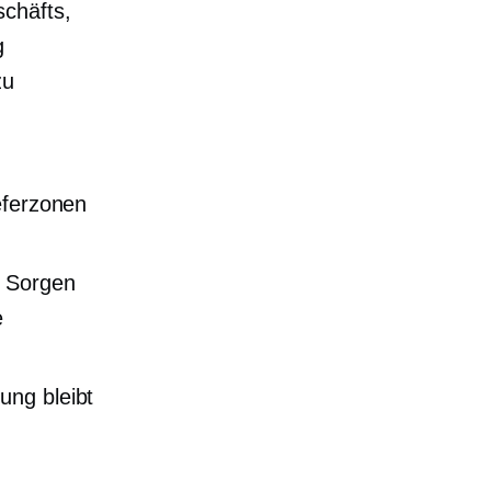
chäfts,
g
zu
eferzonen
e Sorgen
e
ung bleibt