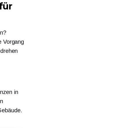
für
en?
te Vorgang
mdrehen
nzen in
en
 Gebäude.