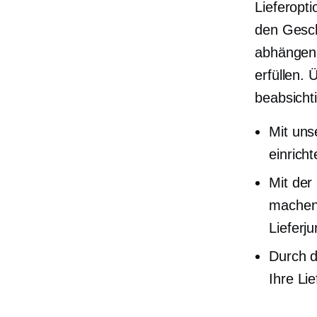
Lieferopt
den Gesch
abhängen.
erfüllen. 
beabsichti
Mit uns
einrich
Mit der
machen,
Lieferj
Durch d
Ihre Li