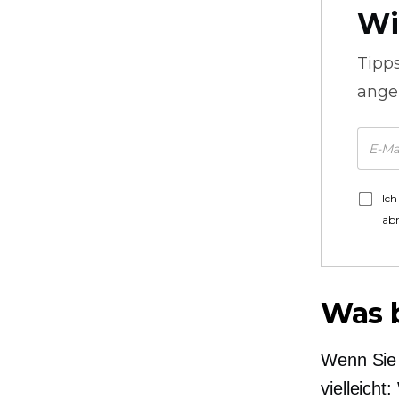
Wi
Tipp
ange
Ich
ab
Was b
Wenn Sie 
vielleich