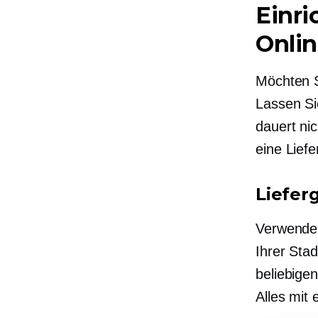
Einri
Onlin
Möchten S
Lassen Si
dauert ni
eine Lief
Liefer
Verwenden
Ihrer Sta
beliebige
Alles mit