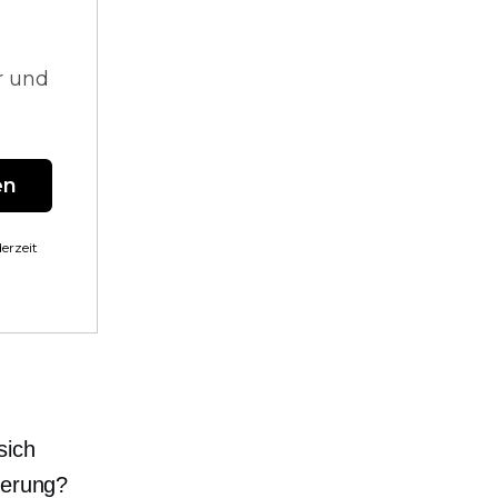
r und
en
erzeit
sich
ferung?