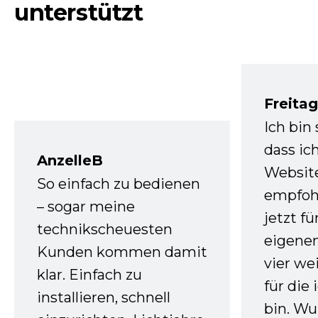
unterstützt
Freita
Ich bin
dass ic
AnzelleB
Websit
So einfach zu bedienen
empfoh
– sogar meine
jetzt f
technikscheuesten
eigenen
Kunden kommen damit
vier we
klar. Einfach zu
für die
installieren, schnell
bin. W