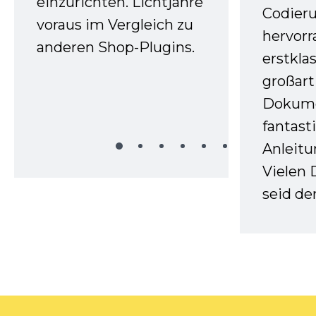
einzurichten. Lichtjahre
Codieru
voraus im Vergleich zu
hervor
anderen Shop-Plugins.
erstkla
großart
Dokume
fantast
Anleitu
Vielen 
seid d