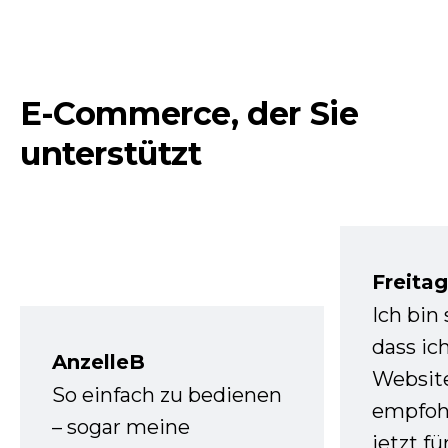
E-Commerce, der Sie
unterstützt
Freita
Ich bin
dass ic
AnzelleB
Websit
So einfach zu bedienen
empfoh
– sogar meine
jetzt f