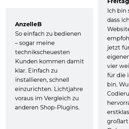
Freita
Ich bin
dass ic
AnzelleB
Websit
So einfach zu bedienen
empfoh
– sogar meine
jetzt f
technikscheuesten
eigenen
Kunden kommen damit
vier we
klar. Einfach zu
für die
installieren, schnell
bin. W
einzurichten. Lichtjahre
Codieru
voraus im Vergleich zu
hervor
anderen Shop-Plugins.
erstkla
großart