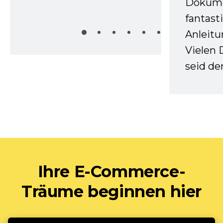
Dokume
fantast
Anleitu
Vielen 
seid d
Ihre E-Commerce-
Träume beginnen hier