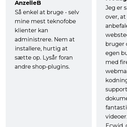
AnzelleB
Jeg er 
Så enkel at bruge - selv
over, at
mine mest teknofobe
anbefal
klienter kan
websted
administrere. Nem at
bruger 
installere, hurtig at
egen b
sætte op. Lysår foran
med fir
andre shop-plugins.
webmas
kodnin
support
dokume
fantast
videoer
Ecwid, 