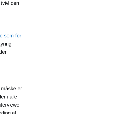
tvivl den
e som for
tyring
der
n måske er
r i alle
nterviewe
rding af