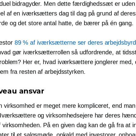
viduel bidragyder. Men dette færdighedssæt er uden 
 del af en iværksætters
dag til dag
på grund af deres
rde og det store antal hatte, de bærer på én gang.
estor
89 % af iværksætterne ser deres arbejdsbyrd
hvad gør iværksætterrollen så udfordrende, at tidss
 problem? Her er, hvad iværksættere jonglerer med, 
dem fra resten af ​​arbejdsstyrken.
iveau
ansvar
en virksomhed er meget mere kompliceret, end ma
. Iværksættere og virksomhedsejere har deres hænde
af virksomheden. På en given dag kan de gå fra at i
ater til et salgsmøde, opkald med investorer, onboa