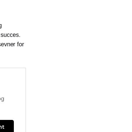
g
t succes.
sevner for
!
og
nt