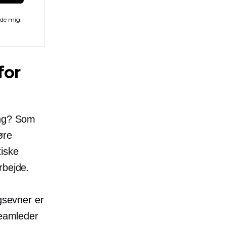
lde mig.
for
ing? Som
øre
tiske
rbejde.
ngsevner er
teamleder