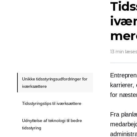
Tids
ivær
mere
13 min læse
Entreprenø
Unikke tidsstyringsudfordringer for
karrierer
iværksættere
for næsten
Tidsstyringstips til iværksættere
Fra planlæ
Udnyttelse af teknologi til bedre
medarbejd
tidsstyring
administra