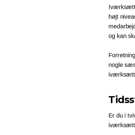
Iværksætt
højt nivea
medarbejd
og kan ska
Forretning
nogle sæso
iværksætt
Tidss
Er du i tv
iværksætte