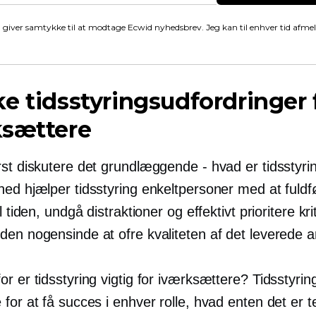
 giver samtykke til at modtage Ecwid nyhedsbrev. Jeg kan til enhver tid afme
e tidsstyringsudfordringer 
ksættere
rst diskutere det grundlæggende - hvad er tidsstyr
hed hjælper tidsstyring enkeltpersoner med at fuldf
l tiden, undgå distraktioner og effektivt prioritere kri
en nogensinde at ofre kvaliteten af ​​det leverede a
r er tidsstyring vigtig for iværksættere? Tidsstyri
for at få succes i enhver rolle, hvad enten det er 