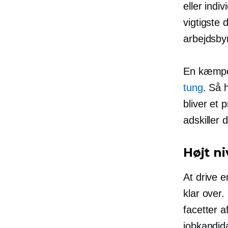
eller indi
vigtigste
arbejdsby
En kæmp
tung
. Så 
bliver et
adskiller 
Højt n
At drive 
klar over
facetter 
jobkandid