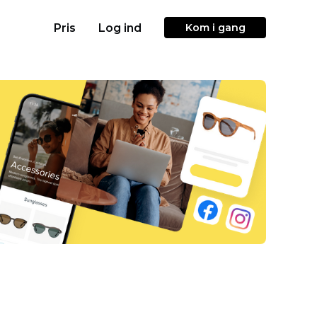
Pris
Log ind
Kom i gang