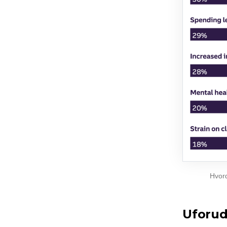
Hvord
Uforud