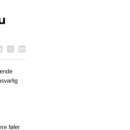
u
vende
svarlig
re føler