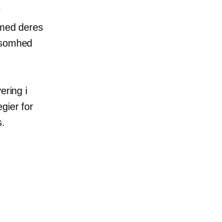
r
 med deres
rksomhed
ering i
gier for
s.