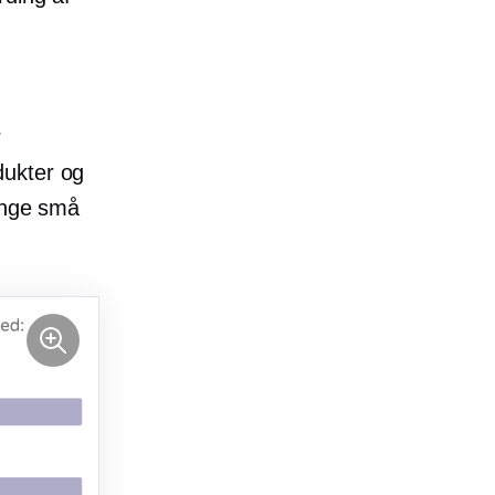
r
dukter og
mange små