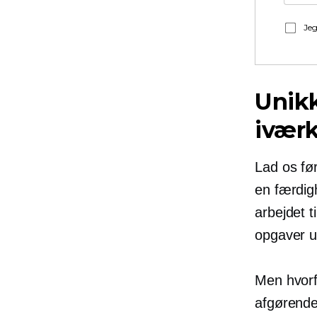
Jeg
Unikk
ivær
Lad os fø
en færdig
arbejdet ti
opgaver ud
Men hvorfo
afgørende 