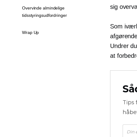
sig overv
Overvinde almindelige
tidsstyringsudfordringer
Som iværks
Wrap Up
afgørende 
Undrer du
at forbed
Så
Tips 
håbe