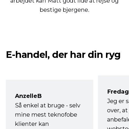
arbejdet kan Matt godt lide at rejse og
bestige bjergene.
E-handel, der har din ryg
Fredag 
AnzelleB
Jeg er 
Så enkel at bruge - selv
over, at
mine mest teknofobe
anbefal
klienter kan
websted