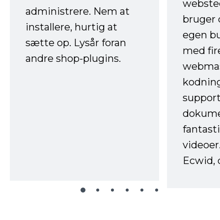
websted
administrere. Nem at
bruger 
installere, hurtig at
egen b
sætte op. Lysår foran
med fir
andre shop-plugins.
webmas
kodnin
support
dokume
fantast
videoer
Ecwid, 