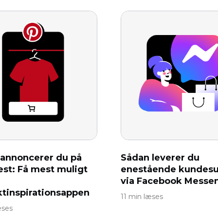
annoncerer du på
Sådan leverer du
est: Få mest muligt
enestående kundesu
via Facebook Messe
tinspirationsappen
11 min læses
æses