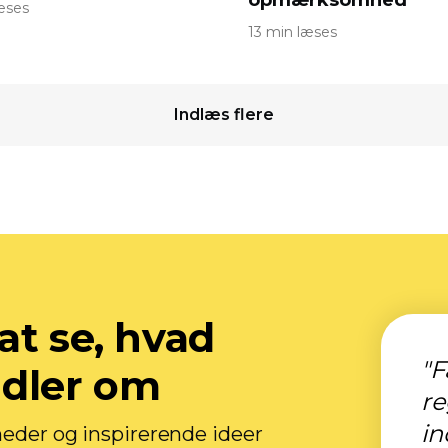
opmærksomhed
æses
13 min læses
Indlæs flere
at se, hvad
"F
ndler om
r
in
heder og inspirerende ideer