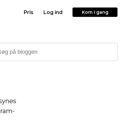
Pris
Log ind
Kom i gang
 synes
gram-