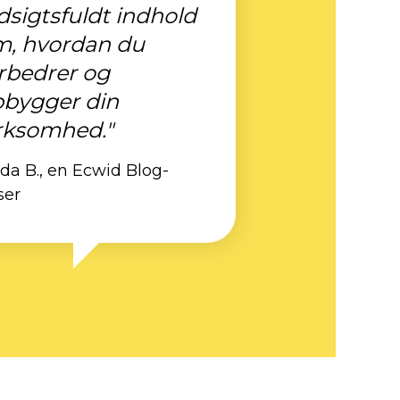
dsigtsfuldt indhold
m, hvordan du
rbedrer og
bygger din
rksomhed."
nda B., en Ecwid Blog-
ser