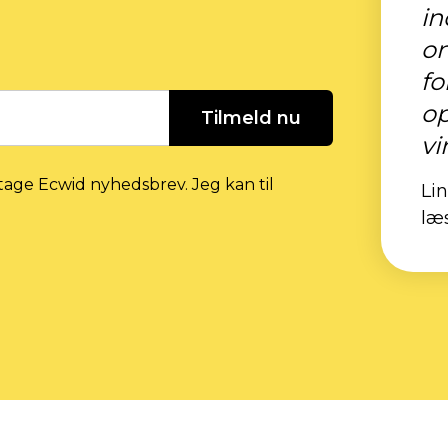
in
o
fo
op
Tilmeld nu
vi
tage Ecwid nyhedsbrev. Jeg kan til
Li
læ