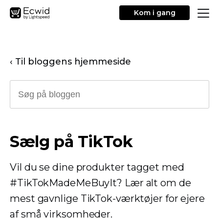
Kom i gang
‹ Til bloggens hjemmeside
Sælg på TikTok
Vil du se dine produkter tagget med
#TikTokMadeMeBuyIt? Lær alt om de
mest gavnlige TikTok-værktøjer for ejere
af små virksomheder.