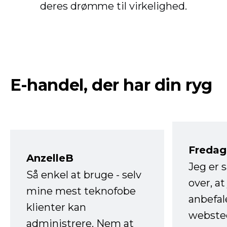
deres drømme til virkelighed.
E-handel, der har din ryg
Fredag 
AnzelleB
Jeg er 
Så enkel at bruge - selv
over, at
mine mest teknofobe
anbefal
klienter kan
websted
administrere. Nem at