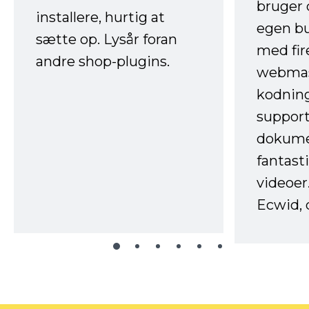
bruger 
installere, hurtig at
egen b
sætte op. Lysår foran
med fir
andre shop-plugins.
webmas
kodnin
support
dokume
fantast
videoer
Ecwid, 