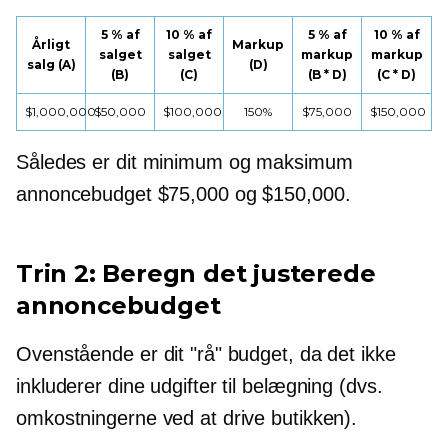
5 % af
10 % af
5 % af
10 % af
Årligt
Markup
salget
salget
markup
markup
salg (A)
(D)
(B)
(C)
(B * D)
(C * D)
$1,000,000
$50,000
$100,000
150%
$75,000
$150,000
Således er dit minimum og maksimum
annoncebudget $75,000 og $150,000.
Trin 2: Beregn det justerede
annoncebudget
Ovenstående er dit "rå" budget, da det ikke
inkluderer dine udgifter til belægning (dvs.
omkostningerne ved at drive butikken).