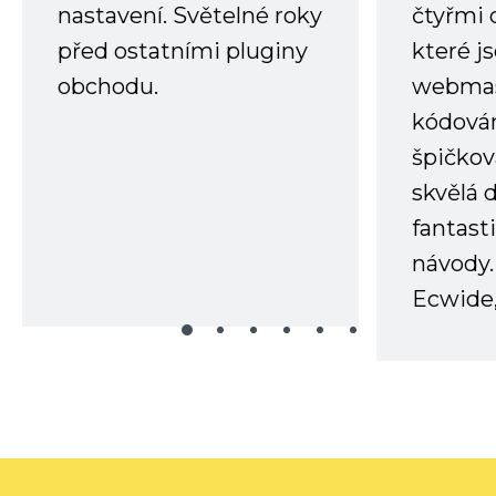
nastavení. Světelné roky
čtyřmi 
před ostatními pluginy
které j
obchodu.
webmas
kódování
špičkov
skvělá
fantast
návody.
Ecwide,