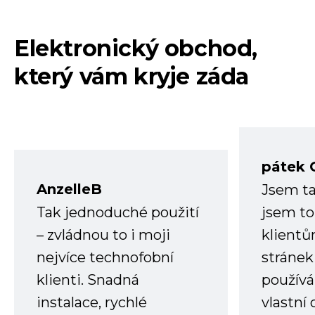
Elektronický obchod,
který vám kryje záda
pátek 
AnzelleB
Jsem ta
Tak jednoduché použití
jsem to
– zvládnou to i moji
klient
nejvíce technofobní
stránek 
klienti. Snadná
používá
instalace, rychlé
vlastní