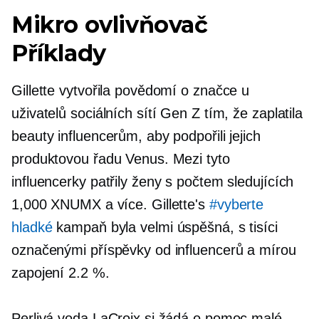
Mikro ovlivňovač
Příklady
Gillette vytvořila povědomí o značce u
uživatelů sociálních sítí Gen Z tím, že zaplatila
beauty influencerům, aby podpořili jejich
produktovou řadu Venus. Mezi tyto
influencerky patřily ženy s počtem sledujících
1,000 XNUMX a více. Gillette's
#vyberte
hladké
kampaň byla velmi úspěšná, s tisíci
označenými příspěvky od influencerů a mírou
zapojení 2.2 %.
Perlivá voda LaCroix si žádá o pomoc malé