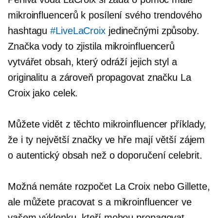
mikroinfluencerů
k posílení svého trendového
hashtagu
#LiveLaCroix
jedinečnými způsoby.
Značka vody to zjistila
mikroinfluencerů
vytvářet obsah, který odráží jejich styl a
originalitu a zároveň propagovat značku La
Croix jako celek.
Můžete vidět z těchto
mikroinfluencer
příklady,
že i ty největší značky ve hře mají větší zájem
o autentický obsah než o doporučení celebrit.
Možná nemáte rozpočet La Croix nebo Gillette,
ale můžete pracovat s a
mikroinfluencer
ve
vašem výklenku, kteří mohou propagovat