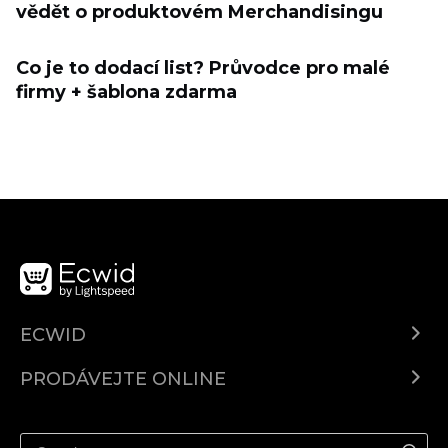
vědět o produktovém Merchandisingu
Co je to dodací list? Průvodce pro malé
firmy + šablona zdarma
ECWID
Ecwid.com
PRODÁVEJTE ONLINE
Ceny
Prodávejte všude
Centrum nápovědy
Prodávejte na Facebooku