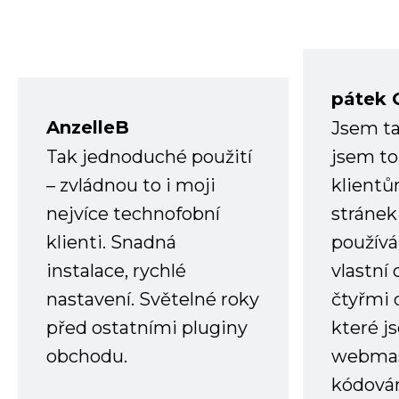
pátek 
AnzelleB
Jsem ta
Tak jednoduché použití
jsem to
– zvládnou to i moji
klient
nejvíce technofobní
stránek 
klienti. Snadná
používá
instalace, rychlé
vlastní
nastavení. Světelné roky
čtyřmi 
před ostatními pluginy
které j
obchodu.
webmas
kódování