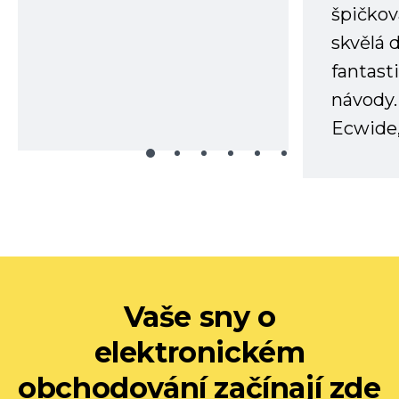
špičkov
skvělá
fantast
návody.
Ecwide,
Vaše sny o
elektronickém
obchodování začínají zde