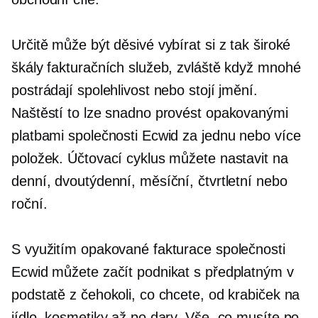
Určitě může být děsivé vybírat si z tak široké
škály fakturačních služeb, zvláště když mnohé
postrádají spolehlivost nebo stojí jmění.
Naštěstí to lze snadno provést opakovanými
platbami společnosti Ecwid za jednu nebo více
položek. Účtovací cyklus můžete nastavit na
denní, dvoutýdenní, měsíční, čtvrtletní nebo
roční.
S využitím opakované fakturace společnosti
Ecwid můžete začít podnikat s předplatným v
podstatě z čehokoli, co chcete, od krabiček na
jídlo, kosmetiky až po dary. Vše, co musíte po