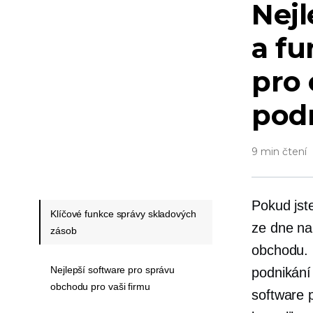
Nejl
a f
pro 
pod
9 min čtení
Pokud jst
Klíčové funkce správy skladových
ze dne na
zásob
obchodu. 
Nejlepší software pro správu
podnikání
obchodu pro vaši firmu
software 