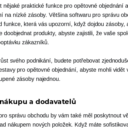
t nějaké praktické funkce pro opětovné objednání 
í na nízké zásoby. Většina softwaru pro správu o
d
funkce, která vás upozorní, když dojdou zásoby,
 doobjednat produkty, abyste zajistili, že vaše spo
poptávku zákazníků.
 růst svého podnikání, budete potřebovat zjednodu
sestavy pro opětovné objednání, abyste mohli vidět
upené zásoby najednou.
 nákupu a dodavatelů
pro správu obchodu by vám také měl poskytnout vě
nad nákupem nových položek. Když máte sofistikov