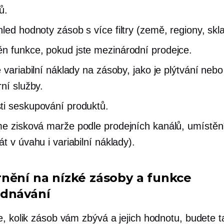
ů.
hled
hodnoty zásob s více filtry (země, regiony, skla
ěn
funkce, pokud jste mezinárodní prodejce.
e variabilní náklady na zásoby, jako je plýtvání nebo
rní služby.
i seskupování produktů.
me
zisková marže podle prodejních kanálů, umístění
t v úvahu i variabilní náklady).
nění na nízké zásoby a funkce
dnávání
e, kolik zásob vám zbývá a jejich hodnotu, budete t