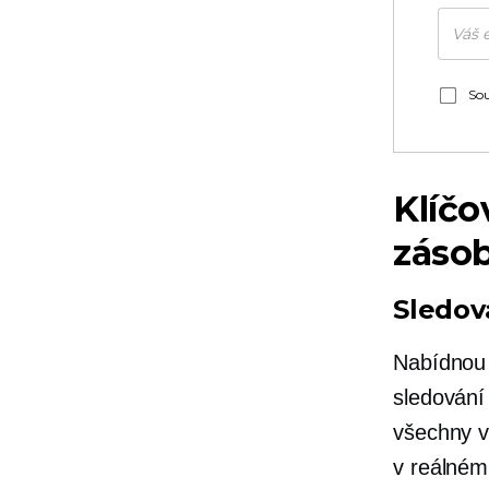
Sou
Klíčo
záso
Sledov
Nabídnou 
sledování
všechny v
v reálném