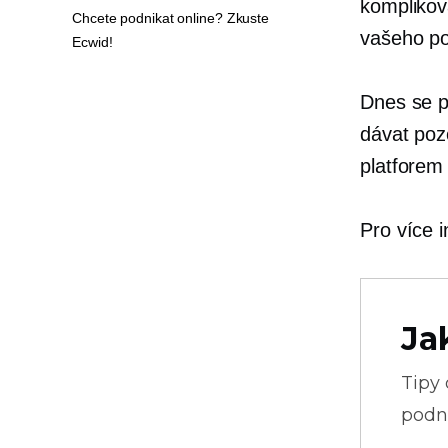
komplikov
Chcete podnikat online? Zkuste
vašeho po
Ecwid!
Dnes se p
dávat po
platforem
Pro více i
Ja
Tipy
podni