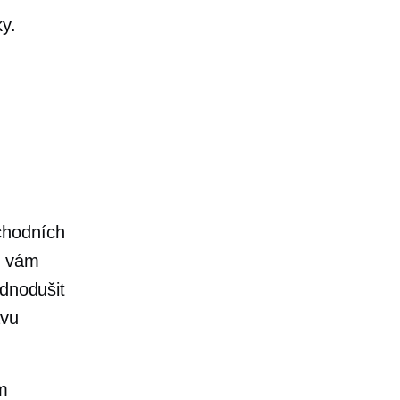
y.
chodních
o vám
ednodušit
ávu
em