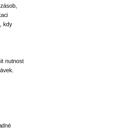
 zásob,
kaci
, kdy
it nutnost
návek.
adné