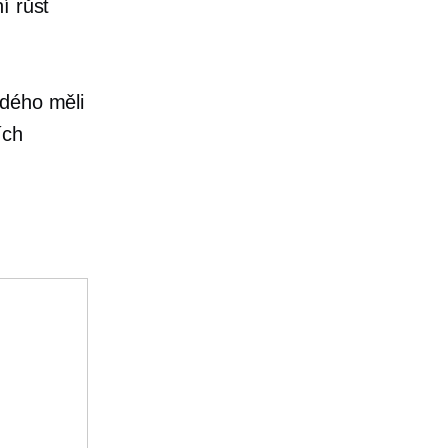
í růst
ždého měli
ích