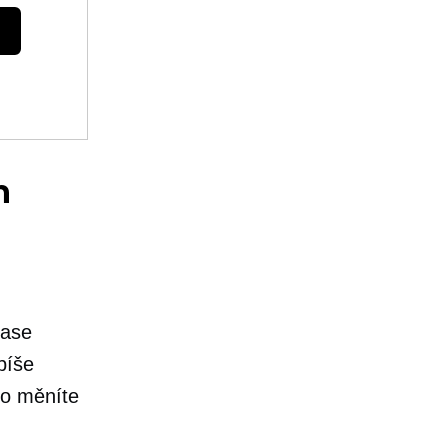
h
čase
píše
co měníte