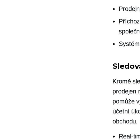
Prodejn
Příchoz
společn
Systém 
Sledov
Kromě sle
prodejen 
pomůže vy
účetní úk
obchodu, k
Real-ti