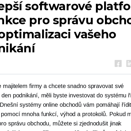
epší softwarové platf
unkce pro správu obch
optimalizaci vašeho
nikání
e majitelem firmy a chcete snadno spravovat své
 den
podnikání, měli byste investovat do systému ř
Dnešní systémy online obchodů vám pomáhají řídi
 pomocí mnoha funkcí, výhod a protokolů. Pokud 
pro správu obchodu, můžete si zjednodušit jinak