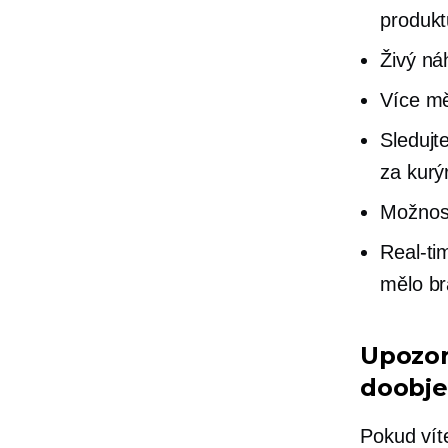
produkt
Živý ná
Více m
Sledujt
za kurý
Možnost
Real-ti
mělo brá
Upozor
doobje
Pokud vít