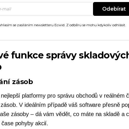
Odebírat
hlasím se zasíláním newsletteru Ecwid. Z odběru se mohu kdykoliv odhlásit.
vé funkce správy skladovýc
b
ání zásob
nejlepší platformy pro správu obchodů
v reálném 
 zásob. V ideálním případě váš software přesně po
aše zásoby – dá vám vědět, co máte na skladě a 
 čase
pohyby akcií.