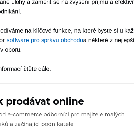
ané úlohy a zaměřit se na zvýšení příjmů a efektivn
dnikání.
odíváme na klíčové funkce, na které byste si u ka
zor
software pro správu obchodu
a některé z nejlepš
 v oboru.
nformací čtěte dále.
k prodávat online
 od
e-commerce
odborníci pro majitele malých
ků a začínající podnikatele.