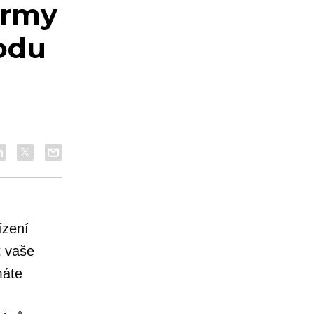
ormy
odu
ízení
t vaše
máte