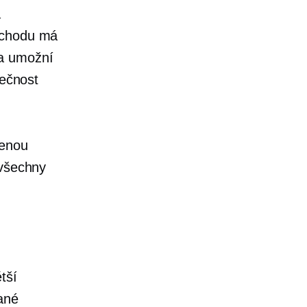
a
bchodu má
 a umožní
lečnost
šenou
 všechny
tší
ané