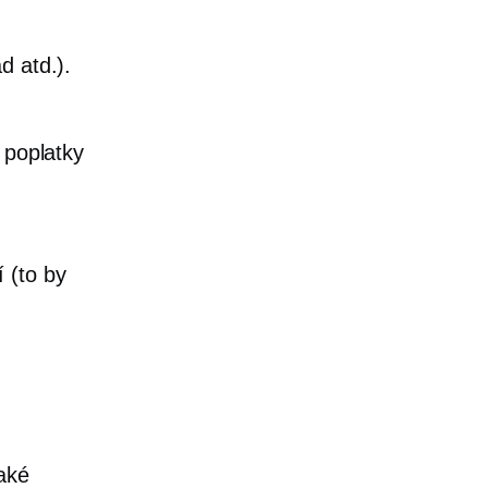
d atd.).
 poplatky
 (to by
aké