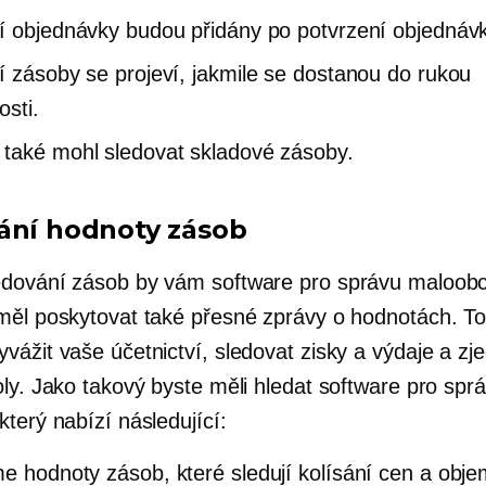
í objednávky budou přidány po potvrzení objednávk
í zásoby se projeví, jakmile se dostanou do rukou
osti.
také mohl sledovat skladové zásoby.
ání hodnoty zásob
dování zásob by vám software pro správu maloob
měl poskytovat také přesné zprávy o hodnotách. T
vážit vaše účetnictví, sledovat zisky a výdaje a zj
oly. Jako takový byste měli hledat software pro spr
terý nabízí následující:
me
hodnoty zásob, které sledují kolísání cen a obj