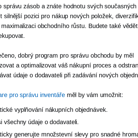
o správu zásob a znáte hodnotu svých současných
 silnější pozici pro nákup nových položek, diverzifi
 maximalizaci obchodního růstu. Budete také vědět
ekupovat.
ečeno, dobrý program pro správu obchodu by měl
zovat a optimalizovat váš nákupní proces a odstran
ávat údaje o dodavateli při zadávání nových objed
are pro správu inventáře
měl by vám umožnit:
ické vyplňování nákupních objednávek.
si všechny údaje o dodavateli.
icky generujte množstevní slevy pro snadné hrom