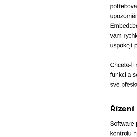
potřebova
upozorněn
Embedde
vám rychle
uspokojí 
Chcete-li
funkci a 
své přesk
Řízení
Software 
kontrolu 