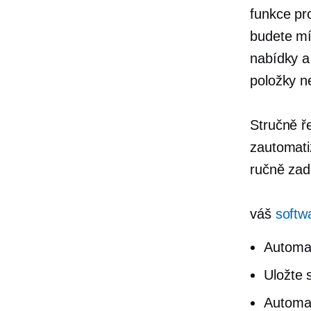
funkce pr
budete mít
nabídky a
položky n
Stručně ř
zautomati
ručně zad
váš
softw
Automat
Uložte 
Automat