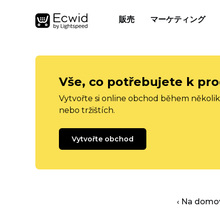
販売
マーケティング
Vše, co potřebujete k pro
Vytvořte si online obchod během několika
nebo tržištích.
Vytvořte obchod
‹ Na domo