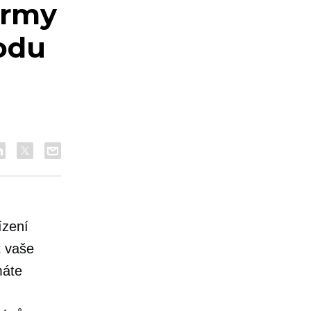
ormy
odu
ízení
t vaše
máte