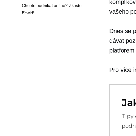
komplikov
Chcete podnikat online? Zkuste
vašeho po
Ecwid!
Dnes se p
dávat po
platforem
Pro více i
Ja
Tipy
podni