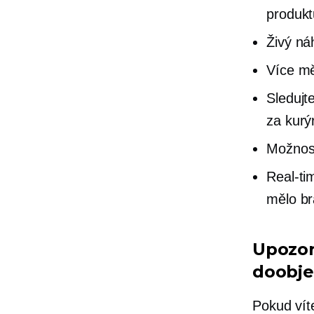
produkt
Živý ná
Více m
Sledujt
za kurý
Možnost
Real-ti
mělo brá
Upozor
doobje
Pokud vít