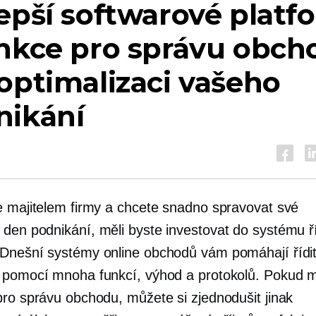
epší softwarové platf
unkce pro správu obch
optimalizaci vašeho
nikání
e majitelem firmy a chcete snadno spravovat své
 den
podnikání, měli byste investovat do systému ř
Dnešní systémy online obchodů vám pomáhají řídi
 pomocí mnoha funkcí, výhod a protokolů. Pokud 
pro správu obchodu, můžete si zjednodušit jinak