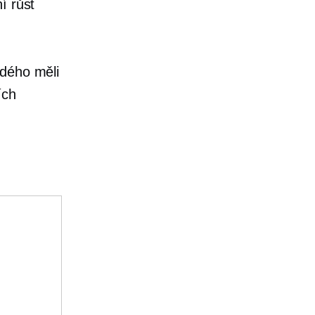
í růst
ždého měli
ích