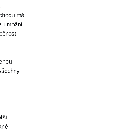
a
bchodu má
 a umožní
lečnost
šenou
 všechny
tší
ané