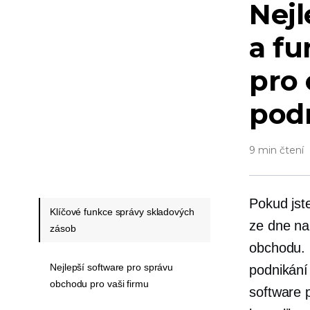
Nejl
a f
pro 
pod
9 min čtení
Pokud jst
Klíčové funkce správy skladových
ze dne na
zásob
obchodu. 
Nejlepší software pro správu
podnikání
obchodu pro vaši firmu
software 