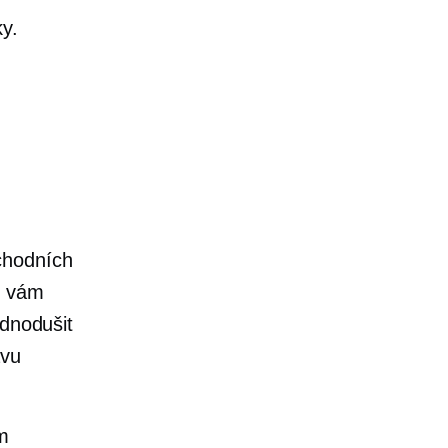
y.
chodních
o vám
ednodušit
ávu
em