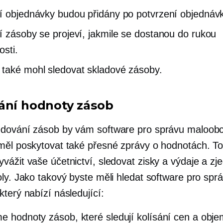
í objednávky budou přidány po potvrzení objednávk
í zásoby se projeví, jakmile se dostanou do rukou
osti.
také mohl sledovat skladové zásoby.
ání hodnoty zásob
dování zásob by vám software pro správu maloob
měl poskytovat také přesné zprávy o hodnotách. T
vážit vaše účetnictví, sledovat zisky a výdaje a zj
oly. Jako takový byste měli hledat software pro spr
terý nabízí následující:
me
hodnoty zásob, které sledují kolísání cen a obj