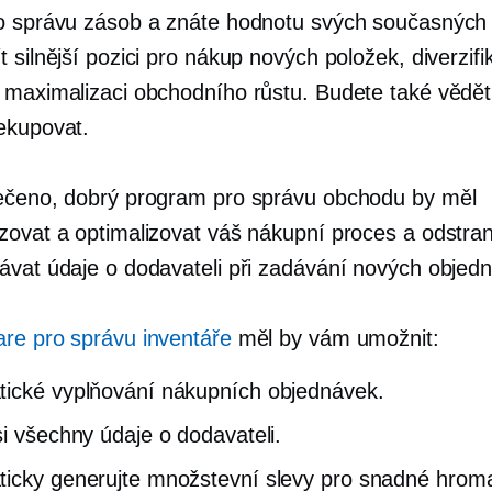
o správu zásob a znáte hodnotu svých současných
 silnější pozici pro nákup nových položek, diverzifi
 maximalizaci obchodního růstu. Budete také vědět
ekupovat.
ečeno, dobrý program pro správu obchodu by měl
zovat a optimalizovat váš nákupní proces a odstran
ávat údaje o dodavateli při zadávání nových objed
are pro správu inventáře
měl by vám umožnit:
ické vyplňování nákupních objednávek.
si všechny údaje o dodavateli.
icky generujte množstevní slevy pro snadné hrom