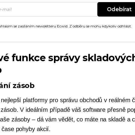
Odebírat
hlasím se zasíláním newsletteru Ecwid. Z odběru se mohu kdykoliv odhlásit.
vé funkce správy skladovýc
b
ání zásob
nejlepší platformy pro správu obchodů
v reálném 
 zásob. V ideálním případě váš software přesně po
aše zásoby – dá vám vědět, co máte na skladě a 
 čase
pohyby akcií.