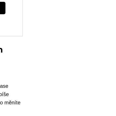
h
čase
píše
co měníte