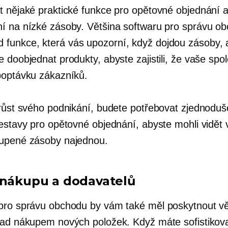
t nějaké praktické funkce pro opětovné objednání 
í na nízké zásoby. Většina softwaru pro správu o
d
funkce, která vás upozorní, když dojdou zásoby,
 doobjednat produkty, abyste zajistili, že vaše spo
poptávku zákazníků.
 růst svého podnikání, budete potřebovat zjednodu
sestavy pro opětovné objednání, abyste mohli vidět
upené zásoby najednou.
 nákupu a dodavatelů
pro správu obchodu by vám také měl poskytnout vě
nad nákupem nových položek. Když máte sofistikov