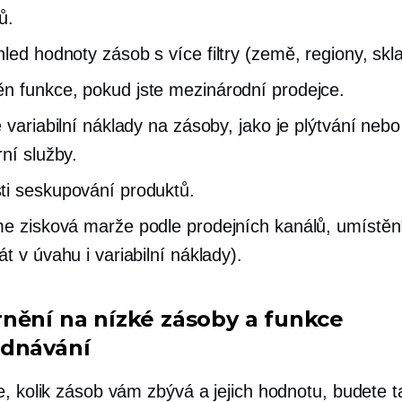
ů.
hled
hodnoty zásob s více filtry (země, regiony, skla
ěn
funkce, pokud jste mezinárodní prodejce.
e variabilní náklady na zásoby, jako je plýtvání nebo
rní služby.
i seskupování produktů.
me
zisková marže podle prodejních kanálů, umístění
t v úvahu i variabilní náklady).
nění na nízké zásoby a funkce
dnávání
e, kolik zásob vám zbývá a jejich hodnotu, budete t