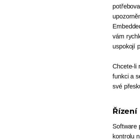
potřebova
upozorněn
Embedde
vám rychle
uspokojí 
Chcete-li
funkci a 
své přesk
Řízení
Software 
kontrolu 