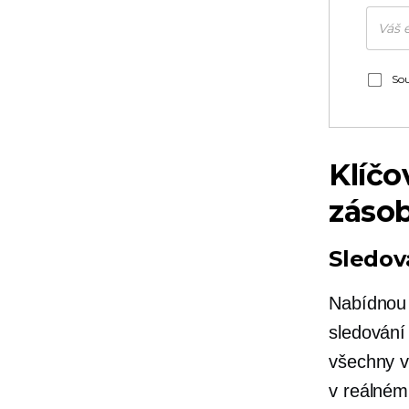
Sou
Klíčo
záso
Sledov
Nabídnou 
sledování
všechny v
v reálném