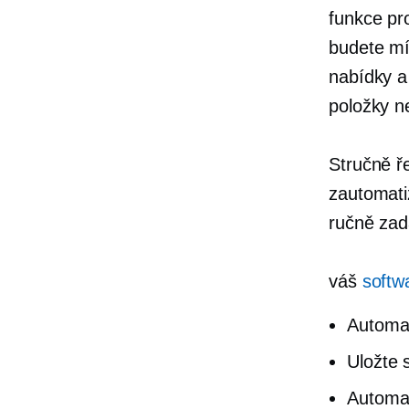
funkce pr
budete mít
nabídky a
položky n
Stručně ř
zautomati
ručně zad
váš
softw
Automat
Uložte 
Automat