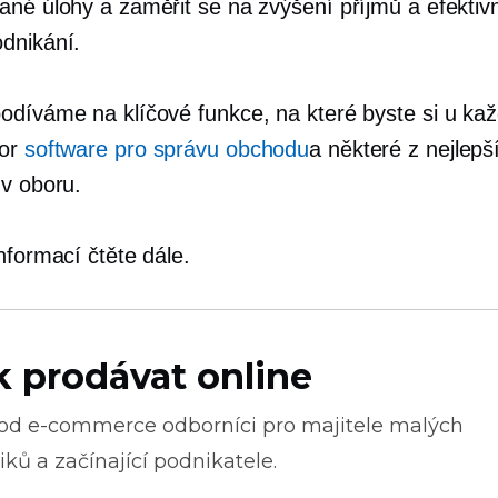
ané úlohy a zaměřit se na zvýšení příjmů a efektivn
dnikání.
odíváme na klíčové funkce, na které byste si u ka
zor
software pro správu obchodu
a některé z nejlepš
 v oboru.
nformací čtěte dále.
k prodávat online
 od
e-commerce
odborníci pro majitele malých
ků a začínající podnikatele.