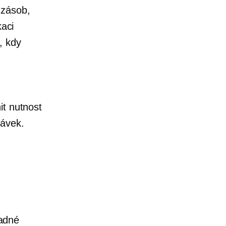
 zásob,
kaci
, kdy
it nutnost
návek.
adné