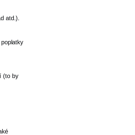
d atd.).
 poplatky
 (to by
aké