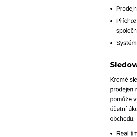
Prodejn
Příchoz
společn
Systém 
Sledov
Kromě sle
prodejen 
pomůže vy
účetní úk
obchodu, k
Real-ti