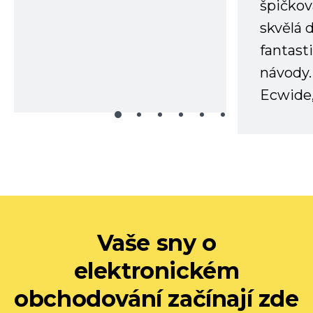
špičkov
skvělá
fantast
návody.
Ecwide,
Vaše sny o
elektronickém
obchodování začínají zde