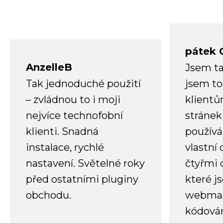
pátek 
AnzelleB
Jsem ta
Tak jednoduché použití
jsem to
– zvládnou to i moji
klient
nejvíce technofobní
stránek 
klienti. Snadná
používá
instalace, rychlé
vlastní
nastavení. Světelné roky
čtyřmi 
před ostatními pluginy
které j
obchodu.
webmas
kódování