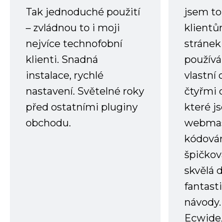
Tak jednoduché použití
jsem to
– zvládnou to i moji
klient
nejvíce technofobní
stránek 
klienti. Snadná
používá
instalace, rychlé
vlastní
nastavení. Světelné roky
čtyřmi 
před ostatními pluginy
které j
obchodu.
webmas
kódování
špičkov
skvělá
fantast
návody.
Ecwide,