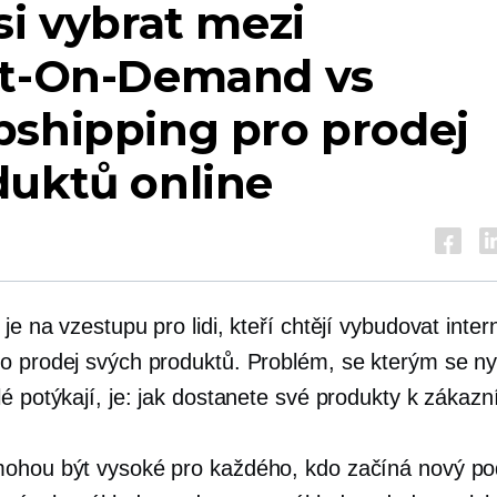
si vybrat mezi
nt-On-Demand
vs
pshipping pro prodej
duktů online
je na vzestupu pro lidi, kteří chtějí vybudovat inte
o prodej svých produktů. Problém, se kterým se n
lé potýkají, je: jak dostanete své produkty k zákaz
ohou být vysoké pro každého, kdo začíná nový po