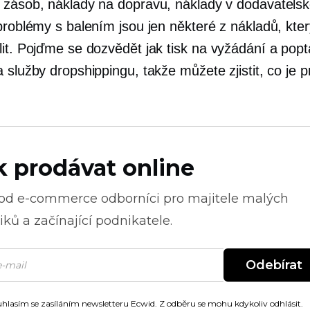
 zásob, náklady na dopravu, náklady v dodavatels
 problémy s balením jsou jen některé z nákladů, kte
lit. Pojďme se dozvědět jak
tisk na vyžádání
a popt
 služby dropshippingu, takže můžete zjistit, co je p
k prodávat online
 od
e-commerce
odborníci pro majitele malých
ků a začínající podnikatele.
Odebírat
hlasím se zasíláním newsletteru Ecwid. Z odběru se mohu kdykoliv odhlásit.