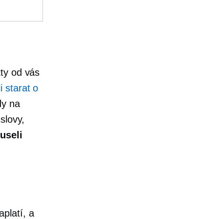
ty od vás
 starat o
dy na
slovy,
useli
platí, a