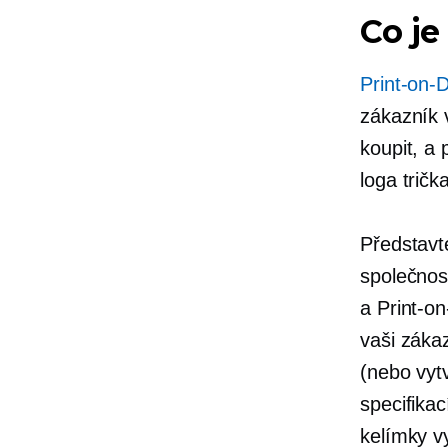
Co j
Print-on
zákazník 
koupit, a
loga
tričk
Představte
společnos
a
Print-o
vaši záka
(nebo vyt
specifikac
kelímky v