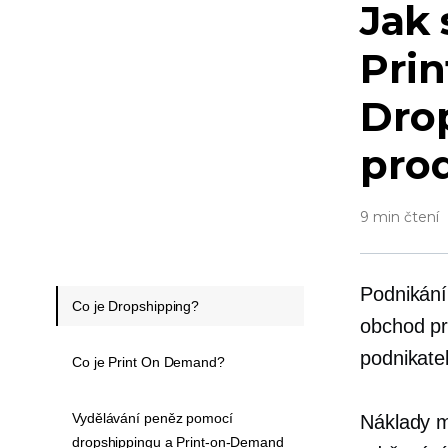
Jak 
Pri
Dro
pro
9 min čtení
Podnikání 
Co je Dropshipping?
obchod pr
podnikate
Co je Print On Demand?
Vydělávání peněz pomocí
Náklady m
dropshippingu a Print-on-Demand