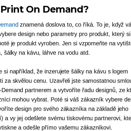
e Print On Demand?
-Demand
znamená doslova to, co říká. To je, když v
vybere design nebo parametry pro produkt, který s
 poté je produkt vyroben. Jen si vzpomeňte na vytiš
a,
šálky na kávu, láhve na vodu atd.
 si například, že inzerujete šálky na kávu s logem
ti za skvělou cenu. Uzavřeli jste samostatnou smlo
n-Demand
partnerem a vytvoříte řadu designů, ze kt
zníci mohou vybrat. Poté si váš zákazník vybere de
voříte design pro svého zákazníka na základě jeho
í) a vy jej odešlete svému tiskovému partnerovi, kt
ytiskne a odešle přímo vašemu zákazníkovi.