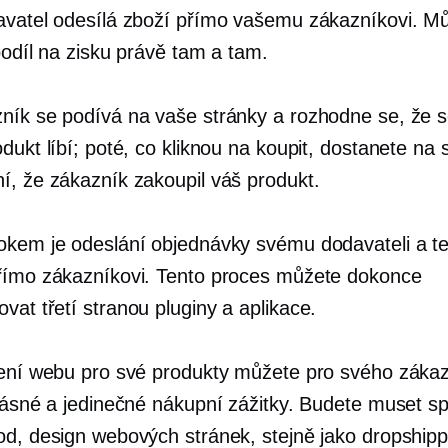
avatel odesílá zboží přímo vašemu zákazníkovi. Mů
podíl na zisku právě tam a tam.
ník se podívá na vaše stránky a rozhodne se, že 
dukt líbí; poté, co kliknou na koupit, dostanete na 
í, že zákazník zakoupil váš produkt.
okem je odeslání objednávky svému dodavateli a t
římo zákazníkovi. Tento proces můžete dokonce
zovat
třetí stranou
pluginy a aplikace.
ření webu pro své produkty můžete pro svého záka
krásné a jedinečné nákupní zážitky. Budete muset s
od, design webových stránek, stejně jako dropship