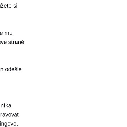
žete si
se mu
své straně
en odešle
zníka
pravovat
pingovou