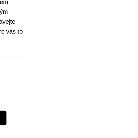
kém
rým
ávejte
ro vás to