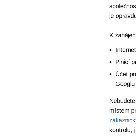
společnos
je opravd
K zahájen
Interne
Plnicí 
Účet pr
Googlu 
Nebudete 
místem pr
zákaznic
kontrolu,