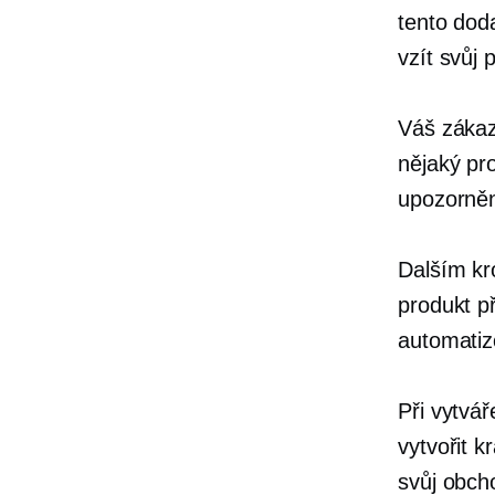
tento dod
vzít svůj 
Váš zákaz
nějaký pro
upozorněn
Dalším kr
produkt p
automati
Při vytvá
vytvořit 
svůj obch