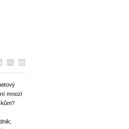
rnetový
yní mnozí
níkům?
dnik;