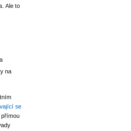
. Ale to
 a
ty na
ktním
vající se
 přímou
vady