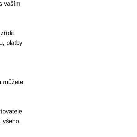
 s vaším
zřídit
u, platby
em můžete
tovatele
í všeho.