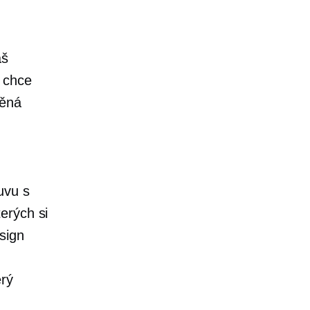
áš
i chce
těná
uvu s
erých si
sign
erý