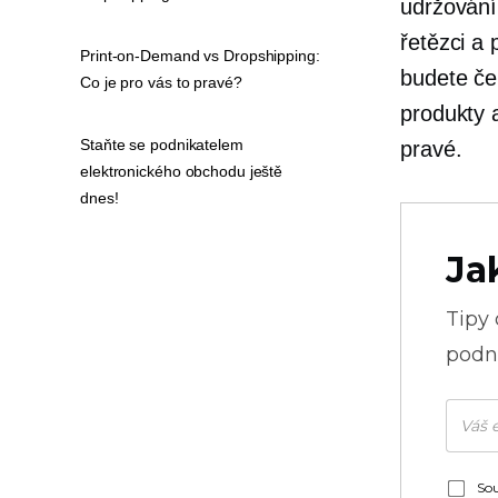
udržování
řetězci a
Print-on-Demand vs Dropshipping:
budete če
Co je pro vás to pravé?
produkty a
Staňte se podnikatelem
pravé.
elektronického obchodu ještě
dnes!
Ja
Tipy
podni
Sou