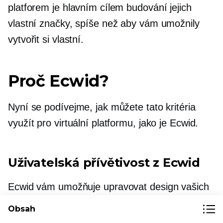
platforem je hlavním cílem budování jejich
vlastní značky, spíše než aby vám umožnily
vytvořit si vlastní.
Proč Ecwid?
Nyní se podívejme, jak můžete tato kritéria
využít pro virtuální platformu, jako je Ecwid.
Uživatelská přívětivost
z Ecwid
Ecwid vám umožňuje upravovat design vašich
webových stránek, aniž byste snadno provedli
Obsah
jakékoli změny v kódování, takže je to