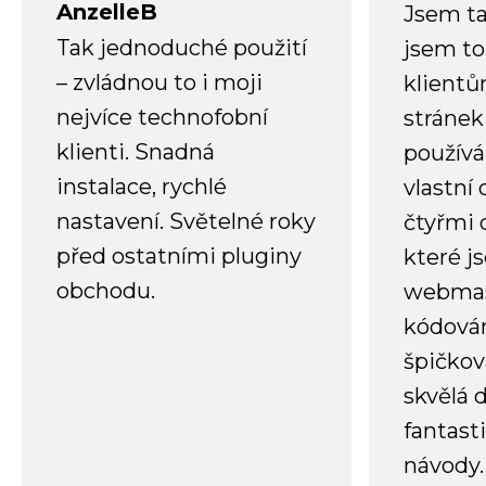
AnzelleB
Jsem ta
Tak jednoduché použití
jsem to
– zvládnou to i moji
klient
nejvíce technofobní
stránek 
klienti. Snadná
používá
instalace, rychlé
vlastní
nastavení. Světelné roky
čtyřmi 
před ostatními pluginy
které j
obchodu.
webmas
kódování
špičkov
skvělá
fantast
návody.