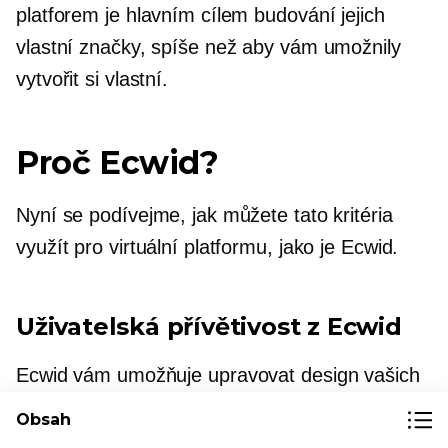
platforem je hlavním cílem budování jejich
vlastní značky, spíše než aby vám umožnily
vytvořit si vlastní.
Proč Ecwid?
Nyní se podívejme, jak můžete tato kritéria
využít pro virtuální platformu, jako je Ecwid.
Uživatelská přívětivost
z Ecwid
Ecwid vám umožňuje upravovat design vašich
webových stránek, aniž byste snadno provedli
Obsah
jakékoli změny v kódování, takže je to