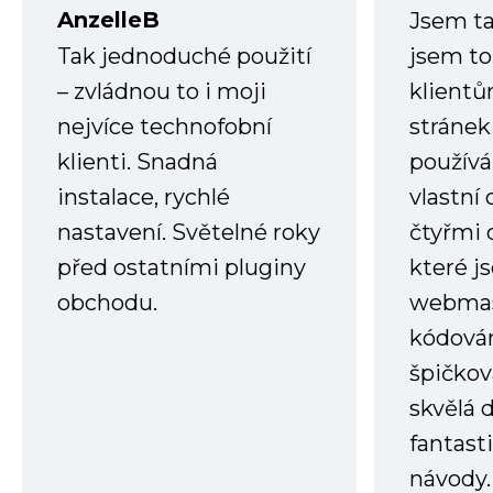
AnzelleB
Jsem ta
Tak jednoduché použití
jsem to
– zvládnou to i moji
klient
nejvíce technofobní
stránek 
klienti. Snadná
používá
instalace, rychlé
vlastní
nastavení. Světelné roky
čtyřmi 
před ostatními pluginy
které j
obchodu.
webmas
kódování
špičkov
skvělá
fantast
návody.