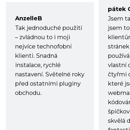
pátek 
AnzelleB
Jsem ta
Tak jednoduché použití
jsem to
– zvládnou to i moji
klient
nejvíce technofobní
stránek 
klienti. Snadná
používá
instalace, rychlé
vlastní
nastavení. Světelné roky
čtyřmi 
před ostatními pluginy
které j
obchodu.
webmas
kódování
špičkov
skvělá