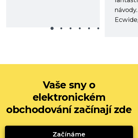
fantast
návody.
Ecwide,
Vaše sny o
elektronickém
obchodování začínají zde
Začínáme