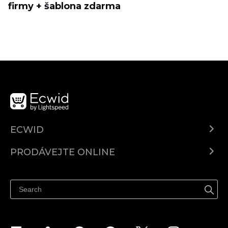
firmy + šablona zdarma
ECWID
Ecwid.com
PRODÁVEJTE ONLINE
Ceny
Prodávejte všude
Centrum nápovědy
Prodávejte na Facebooku
Prodávejte na Instagramu