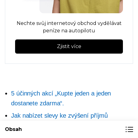
Nechte svůj internetový obchod vydělávat
peníze na autopilotu
Zjistit více
5 účinných akcí „Kupte jeden a jeden
dostanete zdarma“.
Jak nabízet slevy ke zvýšení příjmů
17 tipů pro zvýšení konverzního poměru a
Obsah
zvýšení prodeje