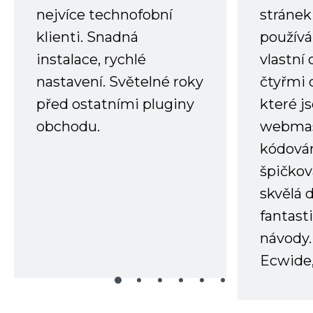
nejvíce technofobní
stránek 
klienti. Snadná
používá
instalace, rychlé
vlastní
nastavení. Světelné roky
čtyřmi 
před ostatními pluginy
které j
obchodu.
webmas
kódování
špičkov
skvělá
fantast
návody.
Ecwide,