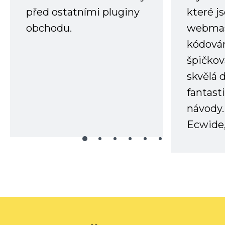
před ostatními pluginy
které j
obchodu.
webmas
kódování
špičkov
skvělá
fantast
návody.
Ecwide,