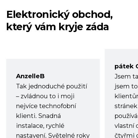
Elektronický obchod,
který vám kryje záda
pátek 
AnzelleB
Jsem ta
Tak jednoduché použití
jsem to
– zvládnou to i moji
klient
nejvíce technofobní
stránek 
klienti. Snadná
používá
instalace, rychlé
vlastní
nastavení. Světelné roky
čtyřmi 