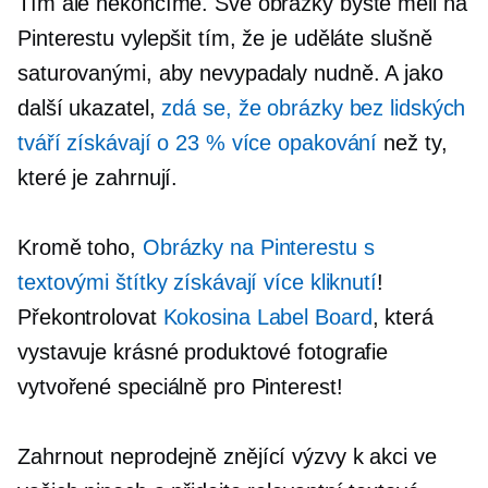
Tím ale nekončíme. Své obrázky byste měli na
Pinterestu vylepšit tím, že je uděláte slušně
saturovanými, aby nevypadaly nudně. A jako
další ukazatel,
zdá se, že obrázky bez lidských
tváří získávají o 23 % více opakování
než ty,
které je zahrnují.
Kromě toho,
Obrázky na Pinterestu s
textovými štítky získávají více kliknutí
!
Překontrolovat
Kokosina Label Board
, která
vystavuje krásné produktové fotografie
vytvořené speciálně pro Pinterest!
Zahrnout
neprodejně znějící
výzvy k akci ve