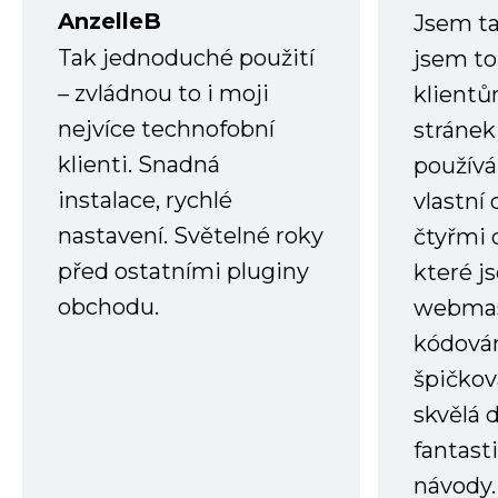
AnzelleB
Jsem ta
Tak jednoduché použití
jsem to
– zvládnou to i moji
klient
nejvíce technofobní
stránek 
klienti. Snadná
používá
instalace, rychlé
vlastní
nastavení. Světelné roky
čtyřmi 
před ostatními pluginy
které j
obchodu.
webmas
kódování
špičkov
skvělá
fantast
návody.