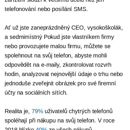
telefonování nebo posílání SMS.
Ať už jste zaneprázdněný CEO, vysokoškolák,
a
sedmimístný
Pokud jste vlastníkem firmy
nebo provozujete malou firmu, můžete se
spolehnout na svůj telefon, abyste mohli
odpovědět na e-maily, zkontrolovat rozvrh
hodin, analyzovat nejnovější údaje o trhu nebo
jednoduše zveřejnit obrázek pro své firemní
účty na sociálních sítích.
Realita je,
79%
uživatelů chytrých telefonů
spoléhají při nákupu na svůj telefon. V roce
2018 blízko
40%
ze všech nákupů