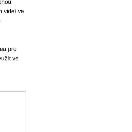
mohou
 videí ve
o
ea pro
yužít ve