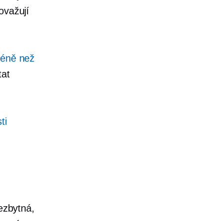
ovažují
éně než
at
ti
nezbytná,