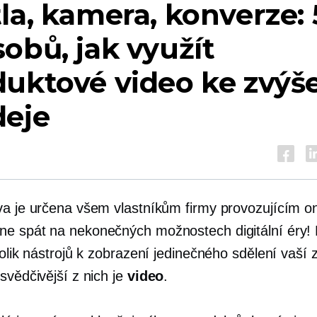
la, kamera, konverze: 
obů, jak využít
uktové video ke zvýš
deje
va je určena všem vlastníkům firmy provozujícím on
 ne
spát na nekonečných možnostech digitální éry!
tolik nástrojů k zobrazení jedinečného sdělení vaší
svědčivější z nich je
video
.