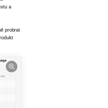
xtu a
ně probrat
rodukt