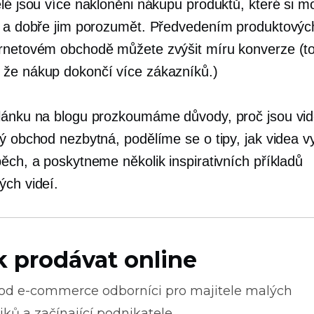
elé jsou více nakloněni nákupu produktů, které si 
t a dobře jim porozumět. Předvedením produktových
rnetovém obchodě můžete zvýšit míru konverze (t
že nákup dokončí více zákazníků.)
lánku na blogu prozkoumáme důvody, proč jsou vid
vý obchod nezbytná, podělíme se o tipy, jak videa v
pěch, a poskytneme několik inspirativních příkladů
ých videí.
k prodávat online
 od
e-commerce
odborníci pro majitele malých
ků a začínající podnikatele.