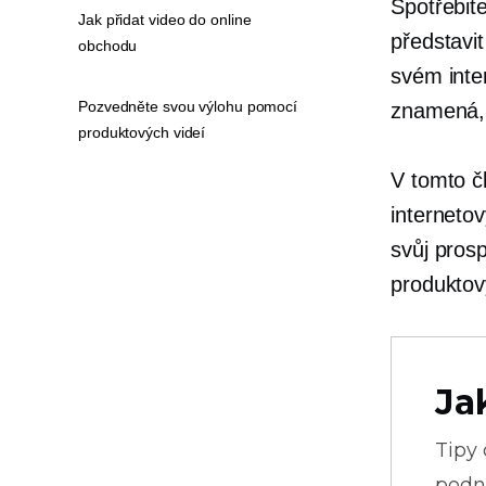
Spotřebit
Jak přidat video do online
představi
obchodu
svém inte
Pozvedněte svou výlohu pomocí
znamená, 
produktových videí
V tomto č
interneto
svůj pros
produktov
Ja
Tipy
podni