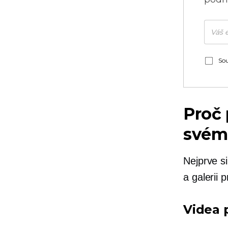
Sou
Proč 
svém
Nejprve s
a galerii 
Videa 