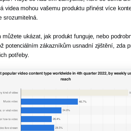
á videa mohou vašemu produktu přinést více konte
e srozumitelná.
h můžete ukázat, jak produkt funguje, nebo podrob
ož potenciálním zákazníkům usnadní zjištění, zda p
jich potřeby.