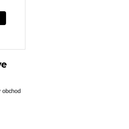
ve
vý obchod