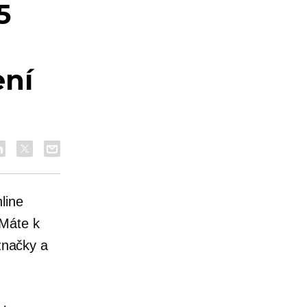
5
ení
line
 Máte k
 značky a