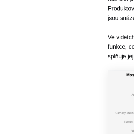
Produktov
jsou snáz
Ve videíc
funkce, c
splňuje je