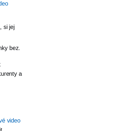
deo
 si jej
nky bez.
k
kurenty a
vé video
t.