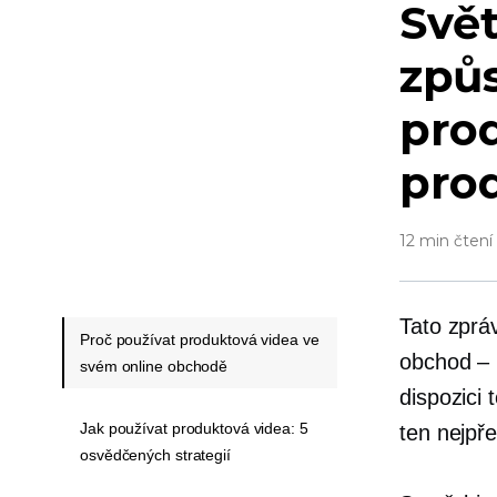
Svět
způs
prod
pro
12 min čtení
Tato zprá
Proč používat produktová videa ve
obchod –
svém online obchodě
dispozici 
Jak používat produktová videa: 5
ten nejpře
osvědčených strategií