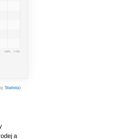
oj:
Statista
)
y
rodej a