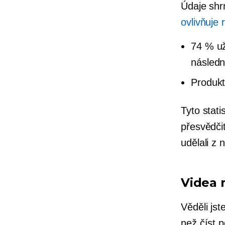
Údaje shr
ovlivňuje
74 % uži
následn
Produkt
Tyto stat
přesvědčit
udělali z 
Videa 
Věděli jst
než číst 