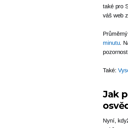
také pro 
váš web z
Průměrný č
minutu
. N
pozornost
Také:
Vys
Jak p
osvěd
Nyní, když