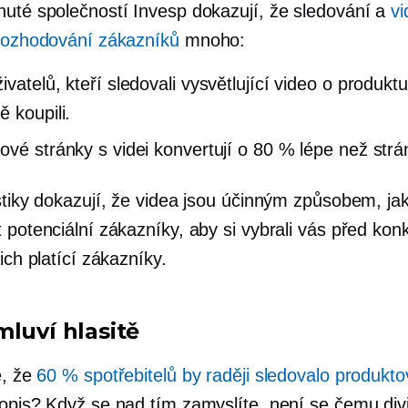
nuté společností Invesp dokazují, že sledování a
vi
 rozhodování zákazníků
mnoho:
vatelů, kteří sledovali vysvětlující video o produktu,
ě koupili.
ové stránky s videi konvertují o 80 % lépe než strá
istiky dokazují, že videa jsou účinným způsobem, ja
 potenciální zákazníky, aby si vybrali vás před kon
nich platící zákazníky.
mluví hlasitě
e, že
60 % spotřebitelů by raději sledovalo produkto
popis? Když se nad tím zamyslíte, není se čemu divi