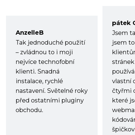
pátek 
AnzelleB
Jsem ta
Tak jednoduché použití
jsem to
– zvládnou to i moji
klient
nejvíce technofobní
stránek 
klienti. Snadná
používá
instalace, rychlé
vlastní
nastavení. Světelné roky
čtyřmi 
před ostatními pluginy
které j
obchodu.
webmas
kódování
špičkov