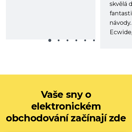
skvělá
fantast
návody.
Ecwide,
Vaše sny o
elektronickém
obchodování začínají zde