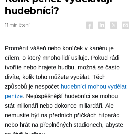
hudebníci?
11 min čtení
Proměnit vášeň nebo koníček v kariéru je
cílem, o který mnoho lidí usiluje. Pokud rádi
tvoříte nebo hrajete hudbu, možná se často
divíte, kolik toho můžete vydělat. Těch
způsobů je nespočet
hudebníci mohou vydělat
peníze
. Nejúspěšnější hudebníci se mohou
stát milionáři nebo dokonce miliardáři. Ale
nemusíte být na předních příčkách hitparád
nebo hrát na přeplněných stadionech, abyste