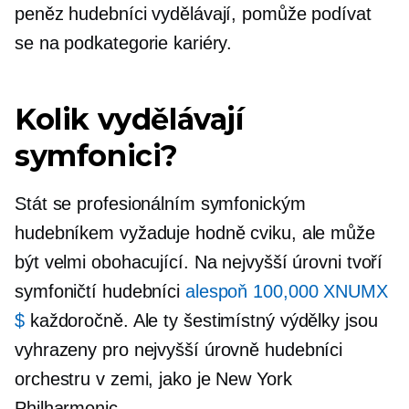
peněz hudebníci vydělávají, pomůže podívat
se na podkategorie kariéry.
Kolik vydělávají
symfonici?
Stát se profesionálním symfonickým
hudebníkem vyžaduje hodně cviku, ale může
být velmi obohacující. Na nejvyšší úrovni tvoří
symfoničtí hudebníci
alespoň 100,000 XNUMX
$
každoročně. Ale ty
šestimístný
výdělky jsou
vyhrazeny pro
nejvyšší úrovně
hudebníci
orchestru v zemi, jako je New York
Philharmonic.