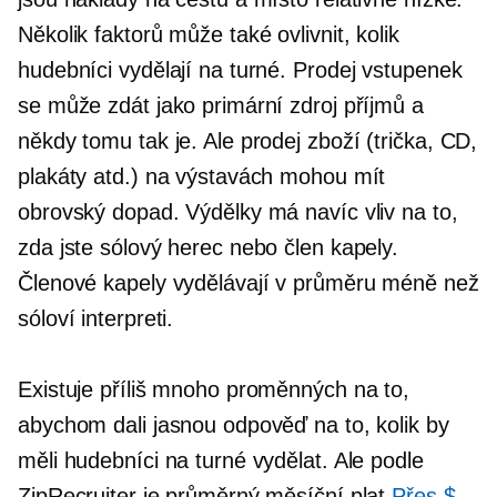
Několik faktorů může také ovlivnit, kolik
hudebníci vydělají na turné. Prodej vstupenek
se může zdát jako primární zdroj příjmů a
někdy tomu tak je. Ale prodej zboží
(trička,
CD,
plakáty atd.) na výstavách mohou mít
obrovský dopad. Výdělky má navíc vliv na to,
zda jste sólový herec nebo člen kapely.
Členové kapely vydělávají v průměru méně než
sóloví interpreti.
Existuje příliš mnoho proměnných na to,
abychom dali jasnou odpověď na to, kolik by
měli hudebníci na turné vydělat. Ale podle
ZipRecruiter je průměrný měsíční plat
Přes $