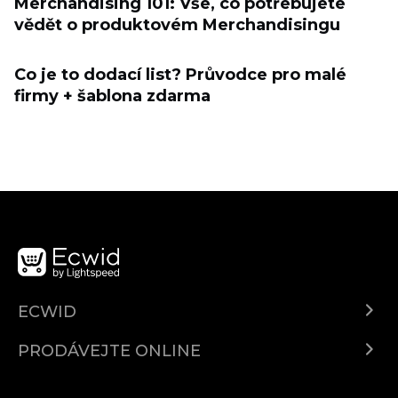
Merchandising 101: Vše, co potřebujete
vědět o produktovém Merchandisingu
Co je to dodací list? Průvodce pro malé
firmy + šablona zdarma
ECWID
Ecwid.com
PRODÁVEJTE ONLINE
Ceny
Prodávejte všude
Centrum nápovědy