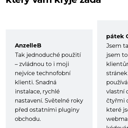
pátek 
AnzelleB
Jsem ta
Tak jednoduché použití
jsem to
– zvládnou to i moji
klient
nejvíce technofobní
stránek 
klienti. Snadná
používá
instalace, rychlé
vlastní
nastavení. Světelné roky
čtyřmi 
před ostatními pluginy
které j
obchodu.
webmas