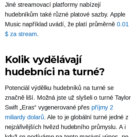
Jiné streamovací platformy nabízejí
hudebníkům také různé platové sazby. Apple
Music například uvádí, že platí průměrně
0.01
$ za stream
.
Kolik vydělávají
hudebníci na turné?
Potenciál výdělku hudebníků na turné se
značně liší. Možná jste už slyšeli o turné Taylor
Swift „Eras“ vygenerované přes
příjmy 2
miliardy dolarů
. Ale to je globální turné jedné z
nejzářivějších hvězd hudebního průmyslu. A i
když se podíváme na tento masivní výnos, ne