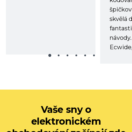
kódování
špičkov
skvělá
fantast
návody.
Ecwide,
Vaše sny o
elektronickém