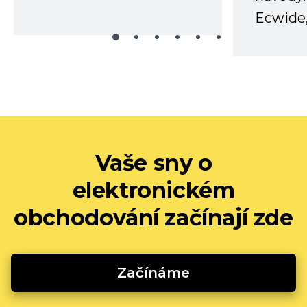
Ecwide,
Vaše sny o
elektronickém
obchodování začínají zde
Začínáme