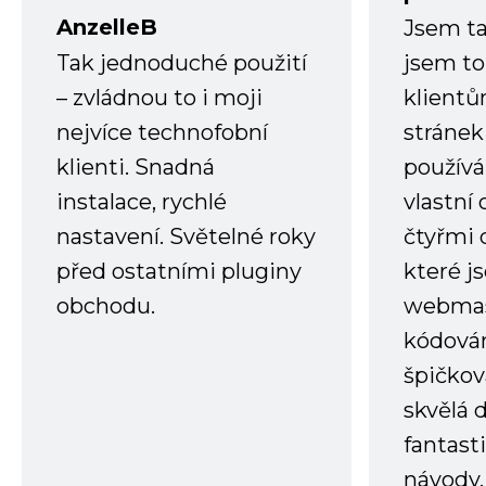
AnzelleB
Jsem ta
Tak jednoduché použití
jsem to
– zvládnou to i moji
klient
nejvíce technofobní
stránek 
klienti. Snadná
používá
instalace, rychlé
vlastní
nastavení. Světelné roky
čtyřmi 
před ostatními pluginy
které j
obchodu.
webmas
kódování
špičkov
skvělá
fantast
návody.