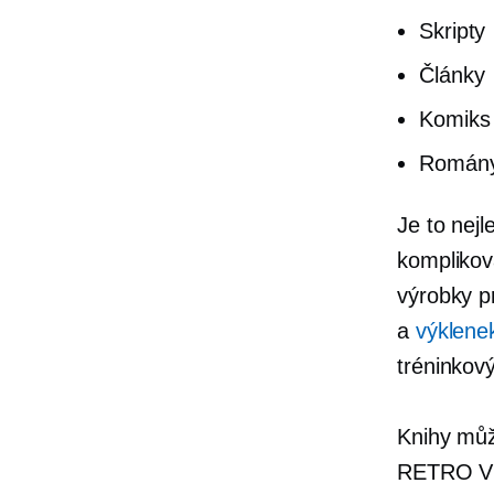
Skripty
Články
Komiks
Romány
Je to nejl
komplikov
výrobky p
a
výklenek
tréninkov
Knihy může
RETRO Vi