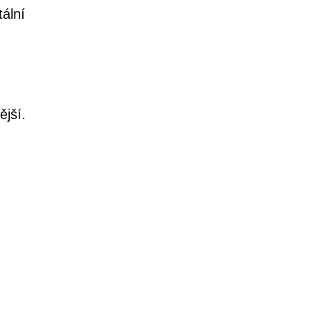
tální
ější.