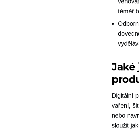
věnovat
téměř
b
Odborníc
dovedno
vyděláv
Jaké 
prod
Digitální 
vaření, ši
nebo navr
sloužit ja