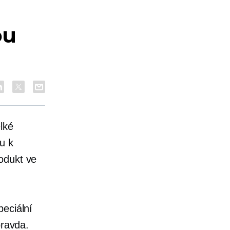
ou
lké
u k
odukt ve
peciální
pravda.