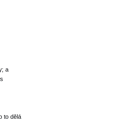
y; a
ss
o to dělá