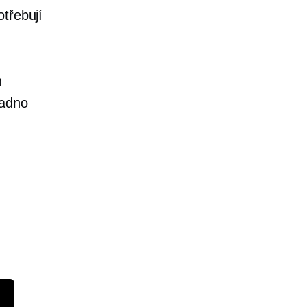
třebují
h
nadno