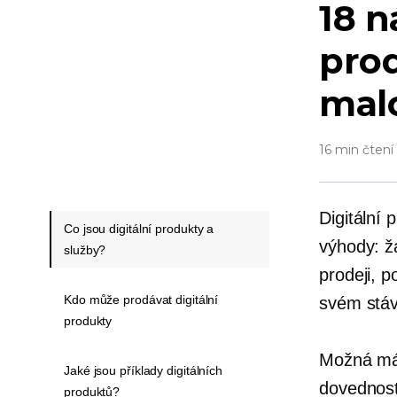
18 n
pro
mal
16 min čtení
Digitální
Co jsou digitální produkty a
výhody: ž
služby?
prodeji, 
Kdo může prodávat digitální
svém stáv
produkty
Možná mát
Jaké jsou příklady digitálních
dovednosti
produktů?