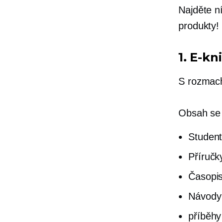
Najděte ní
produkty!
1.
E-kn
S rozmach
Obsah se 
Student
Příručk
Časopi
Návody
příběhy