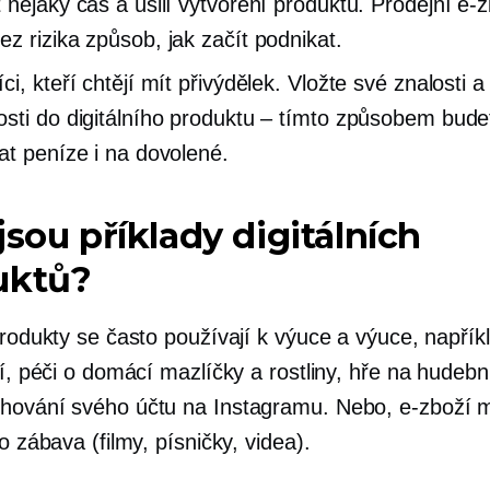
 nějaký čas a úsilí vytvoření produktu. Prodejní
e-z
ez rizika
způsob, jak začít podnikat.
i, kteří chtějí mít přivýdělek. Vložte své znalosti a
sti do digitálního produktu – tímto způsobem bude
at peníze i na dovolené.
jsou příklady digitálních
uktů?
produkty se často používají k výuce a výuce, napřík
tí, péči o domácí mazlíčky a rostliny, hře na hudebn
hování svého účtu na Instagramu. Nebo,
e-zboží
m
ko zábava (filmy, písničky, videa).