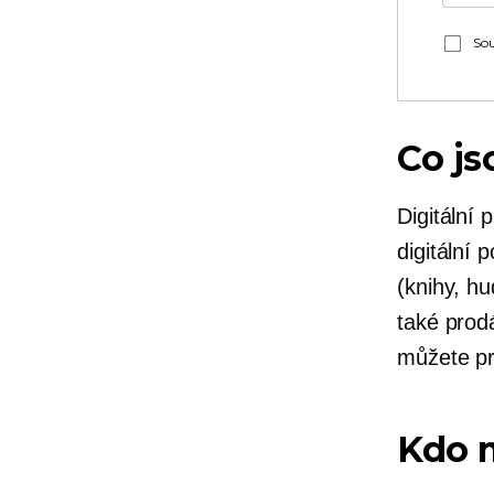
Sou
Co js
Digitální
digitální 
(knihy, hu
také prodá
můžete pro
Kdo m