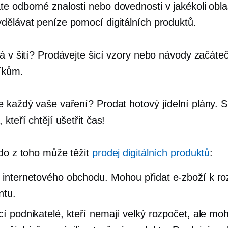
e odborné znalosti nebo dovednosti v jakékoli oblas
dělávat peníze pomocí digitálních produktů.
lá v šití? Prodávejte šicí vzory nebo návody začát
íkům.
e každý vaše vaření? Prodat
hotový
jídelní plány. 
 kteří chtějí ušetřit čas!
kdo z toho může těžit
prodej digitálních produktů
:
é internetového obchodu. Mohou přidat
e-zboží
k ro
ntu.
ící podnikatelé, kteří nemají velký rozpočet, ale mo