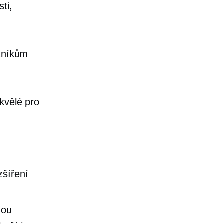
ti,
ečníkům
Skvělé pro
zšíření
hou