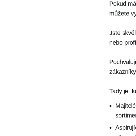
Pokud mát
můžete vy
Jste skvě
nebo prof
Pochvaluj
zákazníky,
Tady je, 
Majitel
sortime
Aspiruj