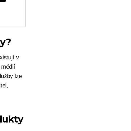
by?
istují v
h médií
lužby lze
tel,
dukty