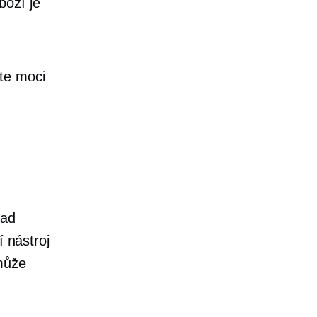
boží
je
te moci
lad
í nástroj
ůže